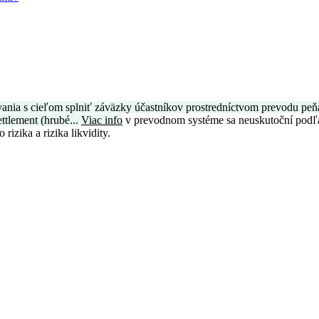
ovania s cieľom splniť záväzky účastníkov prostredníctvom prevodu p
ettlement (hrubé...
Viac info
v prevodnom systéme sa neuskutoční podľa
izika a rizika likvidity.