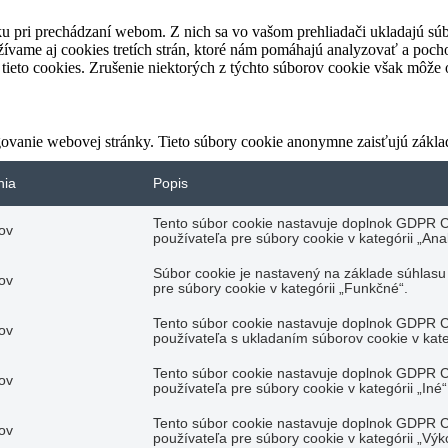
u pri prechádzaní webom. Z nich sa vo vašom prehliadači ukladajú súb
ívame aj cookies tretích strán, ktoré nám pomáhajú analyzovať a pocho
tieto cookies. Zrušenie niektorých z týchto súborov cookie však môže o
ovanie webovej stránky. Tieto súbory cookie anonymne zaisťujú zákla
nia
Popis
Tento súbor cookie nastavuje doplnok GDPR C
ov
používateľa pre súbory cookie v kategórii „Anal
Súbor cookie je nastavený na základe súhlas
ov
pre súbory cookie v kategórii „Funkčné“.
Tento súbor cookie nastavuje doplnok GDPR C
ov
používateľa s ukladaním súborov cookie v kate
Tento súbor cookie nastavuje doplnok GDPR C
ov
používateľa pre súbory cookie v kategórii „Iné“
Tento súbor cookie nastavuje doplnok GDPR C
ov
používateľa pre súbory cookie v kategórii „Výk