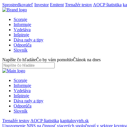
Sprostredkovateľ
Investor
Emitent
Trenažér testov
AOCP štatistika
ka
Scoruje
Informuje
Vzdeláva
Inšpiruje
Dáva rady a tipy
Odporúča
Slovník
Napíšte čo hľadáte
Čo by vám pomohlo
Článok na dnes
Scoruje
Informuje
Vzdeláva
Inšpiruje
Dáva rady a tipy
Odporúča
Slovník
Trenažér testov
AOCP štatistika
kapitalovytrh.sk
Upozornenie NBS na činnosť viacerých spoločností v sektore kryptoa