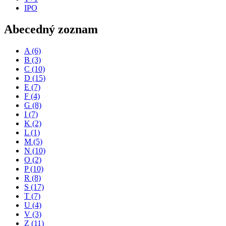
IPO
Abecedný zoznam
A
(6)
B
(3)
C
(10)
D
(15)
E
(7)
F
(4)
G
(8)
I
(7)
K
(2)
L
(1)
M
(5)
N
(10)
O
(2)
P
(10)
R
(8)
S
(17)
T
(7)
U
(4)
V
(3)
Z
(11)