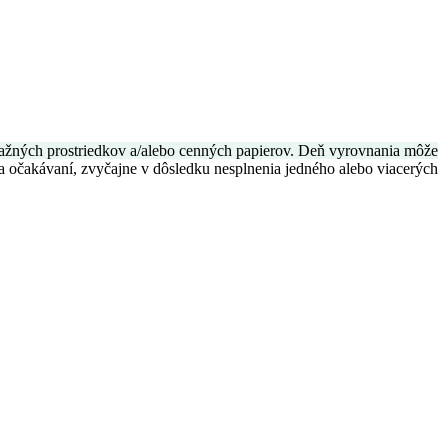
eňažných prostriedkov a/alebo cenných papierov. Deň vyrovnania môže
 očakávaní, zvyčajne v dôsledku nesplnenia jedného alebo viacerých