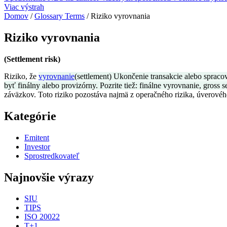
Viac výstrah
Domov
/
Glossary Terms
/
Riziko vyrovnania
Riziko vyrovnania
(Settlement risk)
Riziko, že
vyrovnanie
(settlement) Ukončenie transakcie alebo sprac
byť finálny alebo provizórny. Pozrite tiež: finálne vyrovnanie, gross s
záväzkov. Toto riziko pozostáva najmä z operačného rizika, úverového r
Kategórie
Emitent
Investor
Sprostredkovateľ
Najnovšie výrazy
SIU
TIPS
ISO 20022
T+1