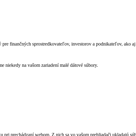
ý pre finančných sprostredkovateľov, investorov a podnikateľov, ako aj
áme niekedy na vašom zariadení malé dátové súbory.
u pri prechádzaní webom. Z nich sa vo vašom prehliadači ukladajú súb