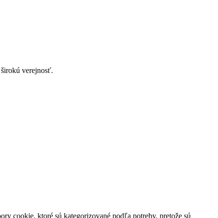
 širokú verejnosť.
ory cookie, ktoré sú kategorizované podľa potreby, pretože sú