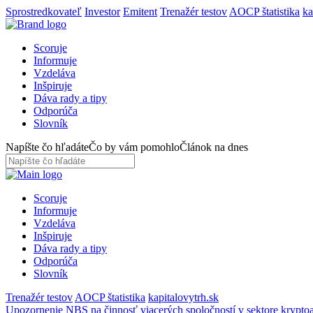
Sprostredkovateľ
Investor
Emitent
Trenažér testov
AOCP štatistika
ka
Scoruje
Informuje
Vzdeláva
Inšpiruje
Dáva rady a tipy
Odporúča
Slovník
Napíšte čo hľadáte
Čo by vám pomohlo
Článok na dnes
Scoruje
Informuje
Vzdeláva
Inšpiruje
Dáva rady a tipy
Odporúča
Slovník
Trenažér testov
AOCP štatistika
kapitalovytrh.sk
Upozornenie NBS na činnosť viacerých spoločností v sektore kryptoa