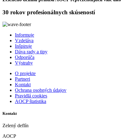
30 rokov profesionálnych skúseností
Informuje
Vzdeláva
Inšpiruje
Dáva rady a tipy
Odporúča
Výstrahy
O projekte
Partneri
Kontakt
Ochrana osobných údajov
Pravidlá cookies
AOCP štatistika
Kontakt
Zelený deflín
AOCP