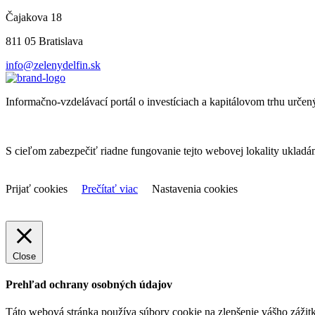
Čajakova 18
811 05 Bratislava
info@zelenydelfin.sk
Informačno-vzdelávací portál o investíciach a kapitálovom trhu určen
S cieľom zabezpečiť riadne fungovanie tejto webovej lokality uklad
Prijať cookies
Prečítať viac
Nastavenia cookies
Close
Prehľad ochrany osobných údajov
Táto webová stránka používa súbory cookie na zlepšenie vášho zážitk