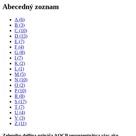
Abecedný zoznam
A
(6)
B
(3)
C
(10)
D
(15)
E
(7)
F
(4)
G
(8)
I
(7)
K
(2)
L
(1)
M
(5)
N
(10)
O
(2)
P
(10)
R
(8)
S
(17)
T
(7)
U
(4)
V
(3)
Z
(11)
Zeleného delfína prináša AOCP reprezentujúca viac ako