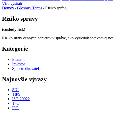
Viac výstrah
Domov
/
Glossary Terms
/
Riziko správy
Riziko správy
(custody risk)
Riziko straty cenných papierov v správe, ako výsledok správcovej n
Kategórie
Emitent
Investor
Sprostredkovateľ
Najnovšie výrazy
SIU
TIPS
ISO 20022
T+1
IPO