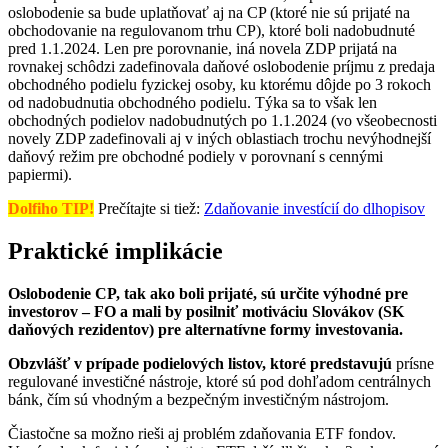
oslobodenie sa bude uplatňovať aj na CP (ktoré nie sú prijaté na
obchodovanie na regulovanom trhu CP), ktoré boli nadobudnuté
pred 1.1.2024. Len pre porovnanie, iná novela ZDP prijatá na
rovnakej schôdzi zadefinovala daňové oslobodenie príjmu z predaja
obchodného podielu fyzickej osoby, ku ktorému dôjde po 3 rokoch
od nadobudnutia obchodného podielu. Týka sa to však len
obchodných podielov nadobudnutých po 1.1.2024 (vo všeobecnosti
novely ZDP zadefinovali aj v iných oblastiach trochu nevýhodnejší
daňový režim pre obchodné podiely v porovnaní s cennými
papiermi).
Dolfiho TIP!
Prečítajte si tiež:
Zdaňovanie investícií do dlh
opisov
Praktické implikácie
Oslobodenie CP, tak ako boli prijaté, sú určite výhodné pre
investorov – FO a mali by posilniť motiváciu Slovákov (SK
daňových rezidentov) pre alternatívne formy investovania.
Obzvlášť v prípade podielových listov, ktoré predstavujú
prísne
regulované investičné nástroje, ktoré sú pod dohľadom centrálnych
bánk, čím sú vhodným a bezpečným investičným nástrojom.
Čiastočne sa možno rieši aj problém zdaňovania ETF fondov.