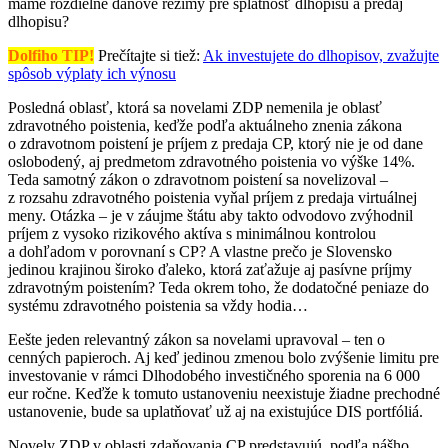
máme rozdielne daňové režimy pre splatnosť dlhopisu a predaj
dlhopisu?
Dolfiho TIP!
Prečítajte si tiež:
Ak investujete do dlhopisov, zvažujte
spôsob výplaty ich výnosu
Posledná oblasť, ktorá sa novelami ZDP nemenila je oblasť
zdravotného poistenia, keďže podľa aktuálneho znenia zákona
o zdravotnom poistení je príjem z predaja CP, ktorý nie je od dane
oslobodený, aj predmetom zdravotného poistenia vo výške 14%.
Teda samotný zákon o zdravotnom poistení sa novelizoval –
z rozsahu zdravotného poistenia vyňal príjem z predaja virtuálnej
meny. Otázka – je v záujme štátu aby takto odvodovo zvýhodnil
príjem z vysoko rizikového aktíva s minimálnou kontrolou
a dohľadom v porovnaní s CP? A vlastne prečo je Slovensko
jedinou krajinou široko ďaleko, ktorá zaťažuje aj pasívne príjmy
zdravotným poistením? Teda okrem toho, že dodatočné peniaze do
systému zdravotného poistenia sa vždy hodia…
Eešte jeden relevantný zákon sa novelami upravoval – ten o
cenných papieroch. Aj keď jedinou zmenou bolo zvýšenie limitu pre
investovanie v rámci Dlhodobého investičného sporenia na 6 000
eur ročne. Keďže k tomuto ustanoveniu neexistuje žiadne prechodné
ustanovenie, bude sa uplatňovať už aj na existujúce DIS portfóliá.
Novely ZDP v oblasti zdaňovania CP predstavujú, podľa nášho