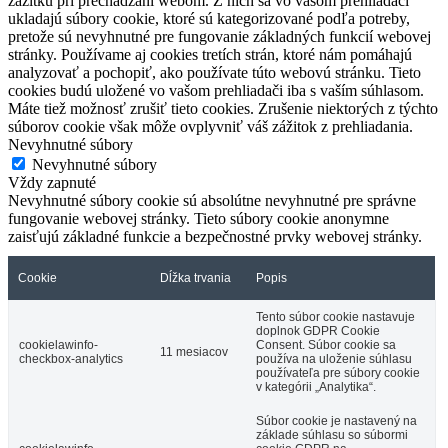
zážitku pri prechádzaní webom. Z nich sa vo vašom prehliadači
ukladajú súbory cookie, ktoré sú kategorizované podľa potreby,
pretože sú nevyhnutné pre fungovanie základných funkcií webovej
stránky. Používame aj cookies tretích strán, ktoré nám pomáhajú
analyzovať a pochopiť, ako používate túto webovú stránku. Tieto
cookies budú uložené vo vašom prehliadači iba s vaším súhlasom.
Máte tiež možnosť zrušiť tieto cookies. Zrušenie niektorých z týchto
súborov cookie však môže ovplyvniť váš zážitok z prehliadania.
Nevyhnutné súbory
Nevyhnutné súbory
Vždy zapnuté
Nevyhnutné súbory cookie sú absolútne nevyhnutné pre správne
fungovanie webovej stránky. Tieto súbory cookie anonymne
zaisťujú základné funkcie a bezpečnostné prvky webovej stránky.
Cookie
Dĺžka trvania
Popis
Tento súbor cookie nastavuje
doplnok GDPR Cookie
cookielawinfo-
Consent. Súbor cookie sa
11 mesiacov
checkbox-analytics
používa na uloženie súhlasu
používateľa pre súbory cookie
v kategórii „Analytika“.
Súbor cookie je nastavený na
základe súhlasu so súbormi