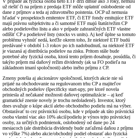
V prípade ak fyzická osoba tieto ETF drží dlhšie ako 3 roky, nemusí
už riešiť či na príjem z predaja ETF môže uplatniť oslobodenie od
dane z príjmov a teda aj zdravotného poistenia. OCP už nemusia
hľadať v prospektoch emitentov ETF, či ETF fondy emitujúce ETF
majú právnu subjektivitu a či samotné ETF majú štatút/režim CP
alebo podielového listu a ako v prípade zahraničných ETF vlastne
odlíšiť CP a podielové listy (stocks vs units). Aj keď úplne sa tomuto
problému vyhnúť nedá, keďže okrem toho, že niektoré ETF budú
predávané v období 1-3 rokov po ich nadobudnutí, na niektoré ETF
je viazaná aj distribúcia podielov na zisku. Pritom stále bude
potrebné aby fyzická osoba, ktorá tento príjem dosahuje, posúdila, či
takýto príjem má daňový režim dividendy (ak sa FO podieľa na
základnom imaní spoločnosti) alebo iného príjmu z CP.
Zmeny potešia aj akcionárov spoločností, ktorých akcie nie sú
prijaté na obchodovanie na regulovanom trhu CP a majiteľov
obchodných podielov (špecificky start-upy, pre ktoré novela
priniesla až nečakané možnosti daňovej optimalizácie – aj keď
gramatické znenie novely je trochu nedoladené). Investor, ktorý
dnes uvažuje o kúpe akcií alebo obchodného podielu má na výber.
Obstarávať to cez právnickú osobu, kde v prípade ak táto právnická
osoba vlastní viac ako 10% akcií/podielu je výnos tejto právnickej
osoby, za určitých podmienok, oslobodený od dane po 24
mesiacoch (ale distribúcia dividendy bude zaťažená daňou z príjmu
vo výške 7%) alebo akcie/obchodný podiel obstarať ako fyzická