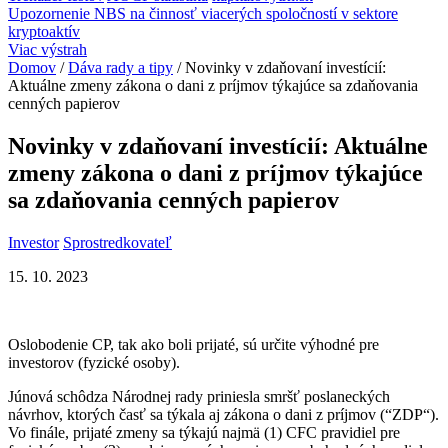
Upozornenie NBS na činnosť viacerých spoločností v sektore
kryptoaktív
Viac výstrah
Domov
/
Dáva rady a tipy
/
Novinky v zdaňovaní investícií:
Aktuálne zmeny zákona o dani z príjmov týkajúce sa zdaňovania
cenných papierov
Novinky v zdaňovaní investícií: Aktuálne
zmeny zákona o dani z príjmov týkajúce
sa zdaňovania cenných papierov
Investor
Sprostredkovateľ
15. 10. 2023
Oslobodenie CP, tak ako boli prijaté, sú určite výhodné pre
investorov (fyzické osoby).
Júnová schôdza Národnej rady priniesla smršť poslaneckých
návrhov, ktorých časť sa týkala aj zákona o dani z príjmov (“ZDP“).
Vo finále, prijaté zmeny sa týkajú najmä (1) CFC pravidiel pre