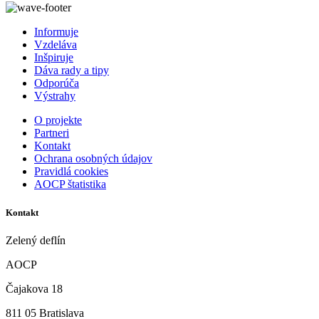
Informuje
Vzdeláva
Inšpiruje
Dáva rady a tipy
Odporúča
Výstrahy
O projekte
Partneri
Kontakt
Ochrana osobných údajov
Pravidlá cookies
AOCP štatistika
Kontakt
Zelený deflín
AOCP
Čajakova 18
811 05 Bratislava