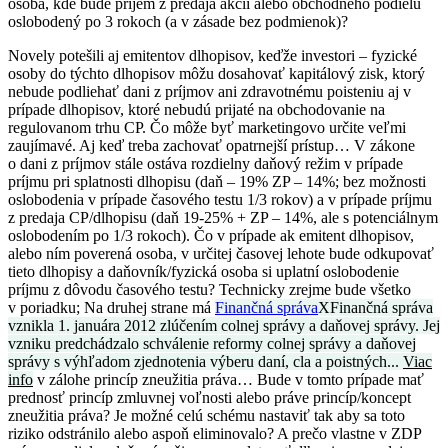
osoba, kde bude príjem z predaja akcií alebo obchodného podielu
oslobodený po 3 rokoch (a v zásade bez podmienok)?
Novely potešili aj emitentov dlhopisov, keďže investori – fyzické
osoby do týchto dlhopisov môžu dosahovať kapitálový zisk, ktorý
nebude podliehať dani z príjmov ani zdravotnému poisteniu aj v
prípade dlhopisov, ktoré nebudú prijaté na obchodovanie na
regulovanom trhu CP. Čo môže byť marketingovo určite veľmi
zaujímavé. Aj keď treba zachovať opatrnejší prístup… V zákone
o dani z príjmov stále ostáva rozdielny daňový režim v prípade
príjmu pri splatnosti dlhopisu (daň – 19% ZP – 14%; bez možnosti
oslobodenia v prípade časového testu 1/3 rokov) a v prípade príjmu
z predaja CP/dlhopisu (daň 19-25% + ZP – 14%, ale s potenciálnym
oslobodením po 1/3 rokoch). Čo v prípade ak emitent dlhopisov,
alebo ním poverená osoba, v určitej časovej lehote bude odkupovať
tieto dlhopisy a daňovník/fyzická osoba si uplatní oslobodenie
príjmu z dôvodu časového testu? Technicky zrejme bude všetko
v poriadku; Na druhej strane má
Finančná správa
X
Finančná správa
vznikla 1. januára 2012 zlúčením colnej správy a daňovej správy. Jej
vzniku predchádzalo schválenie reformy colnej správy a daňovej
správy s výhľadom zjednotenia výberu daní, cla a poistných...
Viac
info
v zálohe princíp zneužitia práva… Bude v tomto prípade mať
prednosť princíp zmluvnej voľnosti alebo práve princíp/koncept
zneužitia práva? Je možné celú schému nastaviť tak aby sa toto
riziko odstránilo alebo aspoň eliminovalo? A prečo vlastne v ZDP