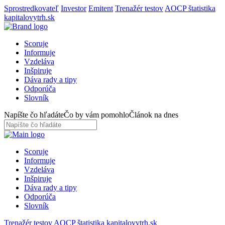
Sprostredkovateľ
Investor
Emitent
Trenažér testov
AOCP štatistika
kapitalovytrh.sk
Scoruje
Informuje
Vzdeláva
Inšpiruje
Dáva rady a tipy
Odporúča
Slovník
Napíšte čo hľadáte
Čo by vám pomohlo
Článok na dnes
Scoruje
Informuje
Vzdeláva
Inšpiruje
Dáva rady a tipy
Odporúča
Slovník
Trenažér testov
AOCP štatistika
kapitalovytrh.sk