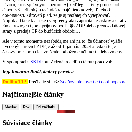
názoru, krok správnym smerom. Aj keď legislatívny proces bol
chaotický a divoký a technicky majú tieto novely ďaleko k
dokonalosti. Zároveň platí, že je aj naďalej čo vylepšovať.
Napríklad také klasické evergreeny ako započítanie ziskov a strát v
rámci rôznych typov príjmov podľa §8 ZDP alebo prenos daňovej
straty z predaja CP do budúcich období…
Ale v tomto momente nezabúdajme ani na to, že účinnosť vyššie
uvedených noviel ZDP je až od 1. januára 2024 a teda ešte je
časový priestor na ich zrušenie, odloženie účinnosti alebo zmeny…
V spolupráci s
SKDP
pre Zeleného delfína tému spracoval:
Ing. Radovan Ihnát, daňový poradca
Dolfiho TIP!
Prečítajte si tiež:
Zdaňovanie investícií do dlh
opisov
Najčítanejšie články
Mesiac
Rok
Od začiatku
Súvisiace články