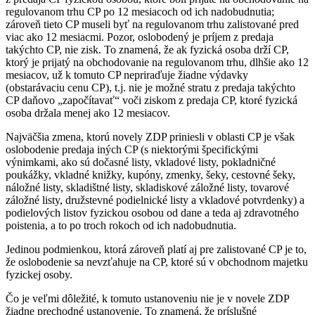
regulovanom trhu CP po 12 mesiacoch od ich nadobudnutia;
zároveň tieto CP museli byť na regulovanom trhu zalistované pred
viac ako 12 mesiacmi. Pozor, oslobodený je príjem z predaja
takýchto CP, nie zisk. To znamená, že ak fyzická osoba drží CP,
ktorý je prijatý na obchodovanie na regulovanom trhu, dlhšie ako 12
mesiacov, už k tomuto CP nepriraďuje žiadne výdavky
(obstarávaciu cenu CP), t.j. nie je možné stratu z predaja takýchto
CP daňovo „započítavať“ voči ziskom z predaja CP, ktoré fyzická
osoba držala menej ako 12 mesiacov.
Najväčšia zmena, ktorú novely ZDP priniesli v oblasti CP je však
oslobodenie predaja iných CP (s niektorými špecifickými
výnimkami, ako sú dočasné listy, vkladové listy, pokladničné
poukážky, vkladné knižky, kupóny, zmenky, šeky, cestovné šeky,
náložné listy, skladištné listy, skladiskové záložné listy, tovarové
záložné listy, družstevné podielnické listy a vkladové potvrdenky) a
podielových listov fyzickou osobou od dane a teda aj zdravotného
poistenia, a to po troch rokoch od ich nadobudnutia.
Jedinou podmienkou, ktorá zároveň platí aj pre zalistované CP je to,
že oslobodenie sa nevzťahuje na CP, ktoré sú v obchodnom majetku
fyzickej osoby.
Čo je veľmi dôležité, k tomuto ustanoveniu nie je v novele ZDP
žiadne prechodné ustanovenie. To znamená, že príslušné