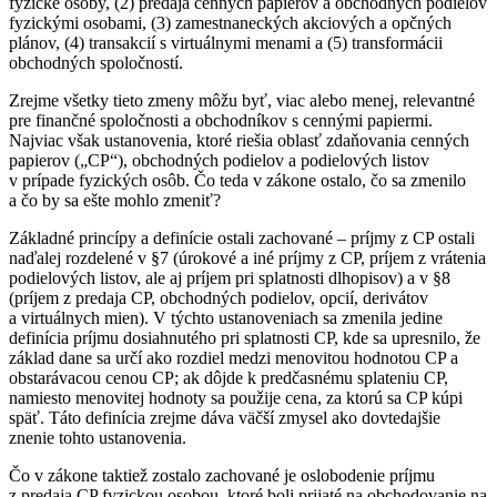
fyzické osoby, (2) predaja cenných papierov a obchodných podielov
fyzickými osobami, (3) zamestnaneckých akciových a opčných
plánov, (4) transakcií s virtuálnymi menami a (5) transformácii
obchodných spoločností.
Zrejme všetky tieto zmeny môžu byť, viac alebo menej, relevantné
pre finančné spoločnosti a obchodníkov s cennými papiermi.
Najviac však ustanovenia, ktoré riešia oblasť zdaňovania cenných
papierov („CP“), obchodných podielov a podielových listov
v prípade fyzických osôb. Čo teda v zákone ostalo, čo sa zmenilo
a čo by sa ešte mohlo zmeniť?
Základné princípy a definície ostali zachované – príjmy z CP ostali
naďalej rozdelené v §7 (úrokové a iné príjmy z CP, príjem z vrátenia
podielových listov, ale aj príjem pri splatnosti dlhopisov) a v §8
(príjem z predaja CP, obchodných podielov, opcií, derivátov
a virtuálnych mien). V týchto ustanoveniach sa zmenila jedine
definícia príjmu dosiahnutého pri splatnosti CP, kde sa upresnilo, že
základ dane sa určí ako rozdiel medzi menovitou hodnotou CP a
obstarávacou cenou CP; ak dôjde k predčasnému splateniu CP,
namiesto menovitej hodnoty sa použije cena, za ktorú sa CP kúpi
späť. Táto definícia zrejme dáva väčší zmysel ako dovtedajšie
znenie tohto ustanovenia.
Čo v zákone taktiež zostalo zachované je oslobodenie príjmu
z predaja CP fyzickou osobou, ktoré boli prijaté na obchodovanie na