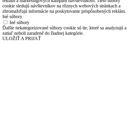
reklám a marketingových kampaní návštevníkom. Tieto súbory
cookie sledujú návštevníkov na rôznych webových stránkach a
zhromažďujú informácie na poskytovanie prispôsobených reklám.
Iné súbory
Iné súbory
Ďalšie nekategorizované súbory cookie sú tie, ktoré sa analyzujú a
zatiaľ neboli zaradené do žiadnej kategórie.
ULOŽIŤ A PRIJAŤ