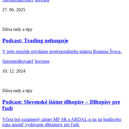
27. 06. 2025
Dáva rady a tipy
Podcast: Trading nefunguje
V tejto epizóde privítame profesionálneho tradera Romana Šveca.
Sprostredkovateľ
Investor
10. 12. 2024
Dáva rady a tipy
Podcast: Slovenské štátne dlhopisy – Dlhopisy pre
ľudí
Včera bol oznámený zámer MF SR a ARDAL-u na jar budúceho
roka spustiť vydávanie dlhopisov pre ľudí.