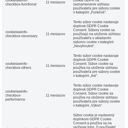
cookielawinfo-
cookie GDPR na
11 mesiacov
checkbox-functional
zaznamenanie súhlasu
používateľa pre súbory cookie
v kategórii „Funkčné“.
Tento súbor cookie nastavuje
doplnok GDPR Cookie
Consent. Súbory cookie sa
cookielawinfo-
11 mesiacov
používajú na uloženie súhlasu
checkbox-necessary
používateľa s ukladaním
súborov cookie v kategórii
„Nevyhnutné“.
Tento súbor cookie nastavuje
doplnok GDPR Cookie
cookielawinfo-
Consent. Súbor cookie sa
11 mesiacov
checkbox-others
používa na uloženie súhlasu
používateľa pre súbory cookie
v kategórii „Iné“.
Tento súbor cookie nastavuje
doplnok GDPR Cookie
cookielawinfo-
Consent. Súbor cookie sa
checkbox-
11 mesiacov
používa na uloženie súhlasu
performance
používateľa pre súbory cookie
v kategórii „Výkon“.
Súbor cookie je nastavený
doplnkom GDPR Cookie
Consent a používa sa na
uloženie toho, či používateľ