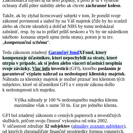
Zákonodarca myslel aj na tieto prípady, a preto je tu v systéme
ochrany ďalší pilier stability alebo ak chcete
záchranné koleso
.
Takže, ak by zlyhal licencovaný subjekt v tom, že porušil svoje
zákonné povinnosti a siahol by na Váš majetok (čiže by ho scudzil
alebo ak chcete ukradol) a dohľad NBS by tomu nedokázal
zabrániť, resp. by na to prišiel príliš neskoro a Vy by ste následkom
takéhoto konania utrpeli ujmu (teda stratu), potom je tu tzv.
„
kompenzačná schéma
“.
Teda zákonom zriadený
Garančný fond
X
Fond, ktorý
kompenzuje účastníkov, ktorí nepochybili za straty, ktoré
utrpia v prípade, ak si jeden alebo viacerí účastníci nesplnia
svoje záväzky.
Viac info
investícií
(GFI), ktorého
poslaním je
garantovať výplatu náhrad za nedostupný klientsky majetok
.
Náhradu za klientsky majetok je možné priznať len klientom tých
subjektov, ktoré sú účastníkmi GFI a v zmysle zákona došlo
k nedostupnosti ich majetku.
Výška náhrady je 100 % nedostupného majetku klienta
maximálne však v sume 50 tis. Eur pre jedného klienta.
GFI bol zriadený zákonom o cenných papieroch a investičných
službách, pričom svoju činnosť vykonáva od roku 2002.
V súčasnosti združuje
32 subjektov
(
aktuálny zoznam subjektov
),
od ktorých zhromažďuje finančné prostriedky formou vstupných,