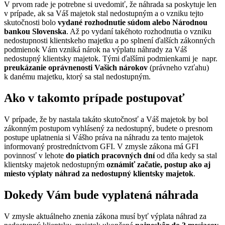
V prvom rade je potrebne si uvedomiť, že náhrada sa poskytuje len
v prípade, ak sa Váš majetok stal nedostupným a o vzniku tejto
skutočnosti bolo
vydané rozhodnutie súdom alebo Národnou
bankou Slovenska
. Až po vydaní takéhoto rozhodnutia o vzniku
nedostupnosti klientskeho majetku a po splnení ďalších zákonných
podmienok Vám vzniká nárok na výplatu náhrady za Váš
nedostupný klientsky majetok. Tými ďalšími podmienkami je napr.
preukázanie oprávnenosti Vašich nárokov
(právneho vzťahu)
k danému majetku, ktorý sa stal nedostupným.
Ako v takomto prípade postupovať
V prípade, že by nastala takáto skutočnosť a Váš majetok by bol
zákonným postupom vyhlásený za nedostupný, budete o presnom
postupe uplatnenia si Vášho práva na náhradu za tento majetok
informovaný prostredníctvom GFI. V zmysle zákona má GFI
povinnosť v lehote
do piatich pracovných dní
od dňa kedy sa stal
klientsky majetok nedostupným
oznámiť začatie, postup ako aj
miesto výplaty náhrad za nedostupný klientsky majetok
.
Dokedy Vám bude vyplatená náhrada
V zmysle aktuálneho znenia zákona musí byť výplata náhrad za