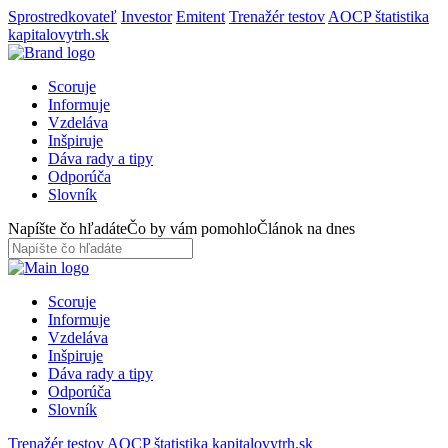
Sprostredkovateľ
Investor
Emitent
Trenažér testov
AOCP štatistika
kapitalovytrh.sk
Scoruje
Informuje
Vzdeláva
Inšpiruje
Dáva rady a tipy
Odporúča
Slovník
Napíšte čo hľadáte
Čo by vám pomohlo
Článok na dnes
Scoruje
Informuje
Vzdeláva
Inšpiruje
Dáva rady a tipy
Odporúča
Slovník
Trenažér testov
AOCP štatistika
kapitalovytrh.sk