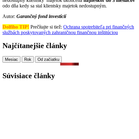
nedostupný klientsky majetok ukončená
najneskôr do 3 mesiacov
odo dňa kedy sa stal klientsky majetok nedostupným.
Autor:
Garančný fond investícií
Dolfiho TIP!
Prečítajte si tiež:
Ochrana spotrebiteľa pri finančných
službách poskytovaných zahraničnou finančnou inštitúciou
Najčítanejšie články
Mesiac
Rok
Od začiatku
Súvisiace články