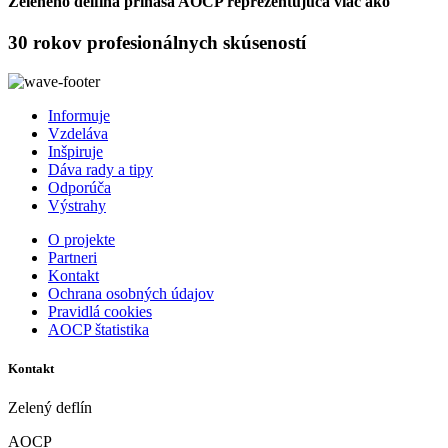
Zeleného delfína prináša AOCP reprezentujúca viac ako
30 rokov profesionálnych skúseností
Informuje
Vzdeláva
Inšpiruje
Dáva rady a tipy
Odporúča
Výstrahy
O projekte
Partneri
Kontakt
Ochrana osobných údajov
Pravidlá cookies
AOCP štatistika
Kontakt
Zelený deflín
AOCP