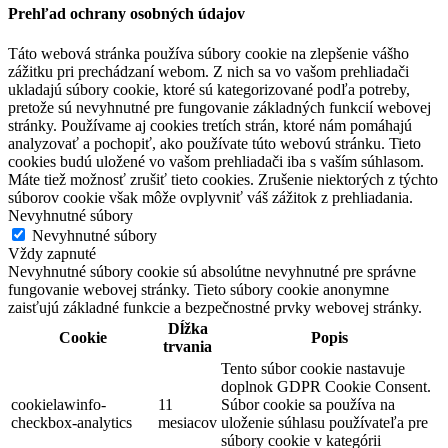
Prehľad ochrany osobných údajov
Táto webová stránka používa súbory cookie na zlepšenie vášho
zážitku pri prechádzaní webom. Z nich sa vo vašom prehliadači
ukladajú súbory cookie, ktoré sú kategorizované podľa potreby,
pretože sú nevyhnutné pre fungovanie základných funkcií webovej
stránky. Používame aj cookies tretích strán, ktoré nám pomáhajú
analyzovať a pochopiť, ako používate túto webovú stránku. Tieto
cookies budú uložené vo vašom prehliadači iba s vaším súhlasom.
Máte tiež možnosť zrušiť tieto cookies. Zrušenie niektorých z týchto
súborov cookie však môže ovplyvniť váš zážitok z prehliadania.
Nevyhnutné súbory
Nevyhnutné súbory
Vždy zapnuté
Nevyhnutné súbory cookie sú absolútne nevyhnutné pre správne
fungovanie webovej stránky. Tieto súbory cookie anonymne
zaisťujú základné funkcie a bezpečnostné prvky webovej stránky.
Dĺžka
Cookie
Popis
trvania
Tento súbor cookie nastavuje
doplnok GDPR Cookie Consent.
cookielawinfo-
11
Súbor cookie sa používa na
checkbox-analytics
mesiacov
uloženie súhlasu používateľa pre
súbory cookie v kategórii