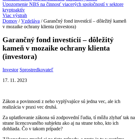
Upozornenie NBS na činnosť viacerých spoločností v sektore
kryptoaktív
Viac výstrah
Domov
/
Vzdeláva
/
Garančný fond investícií – dôležitý kameň
v mozaike ochrany klienta (investora)
Garančný fond investícií – dôležitý
kameň v mozaike ochrany klienta
(investora)
Investor
Sprostredkovateľ
17. 11. 2023
Zákon a povinnosti z neho vyplývajúce sú jedna vec, ale ich
realizácia v praxi vec druhá.
Za uplatňovanie zákona sú zodpovední ľudia, tí môžu zlyhať tak na
strane licencovaného subjektu ako aj na strane toho, kto ich
dohliada. Čo v takom prípade?