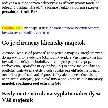
ročných a mimoriadnych príspevkov za účelom tvorby fondu na
prípadnú výplatu náhrad. V súčasnosti takto vytvorená
rezerva
presahuje 11 mil. Eur
.
Dolfiho TIP!
Prečítajte si tiež:
Základné piliere systému ochrany
investorov na kapitálovom trhu
Čo je chránený klientsky majetok
Zjednodušene sa dá povedať že sa jedná o majetok, ktorý ste zverili
do správy, príp. evidencie (obchodník eviduje Váš majetok na tzv.
investičnom účte) obchodníkovi s cennými papiermi, príp.
správcovskej spoločnosti vykonávajúcej riadenie individuálneho
portfólia.
Takýto majetok v celej výške bez ohľadu na formu
(teda či sa jedná o finančné prostriedky alebo investičné nástroje
napr. akcie, dlhopisy, podielové listy a pod.) predstavuje
klientsky
majetok spadajúci pod ochranu GFI
.
Kedy máte nárok na výplatu náhrady za
Váš majetok