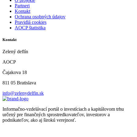
O projekte
Partneri
Kontakt
Ochrana osobných údajov
Pravidlá cookies
AOCP štatistika
Kontakt
Zelený deflín
AOCP
Čajakova 18
811 05 Bratislava
info@zelenydelfin.sk
Informačno-vzdelávací portál o investíciach a kapitálovom trhu
určený pre finančných sprostredkovateľov, investorov a
podnikateľov, ako aj širokú verejnosť.