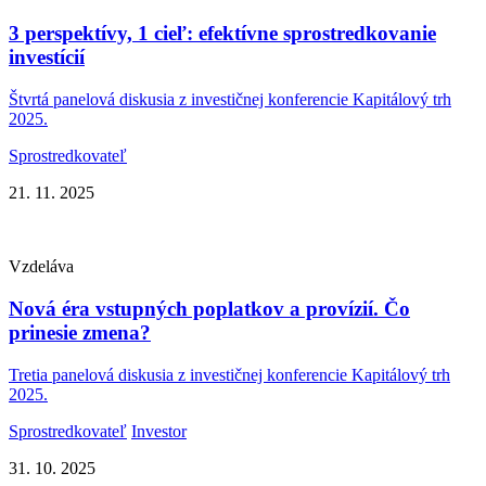
3 perspektívy, 1 cieľ: efektívne sprostredkovanie
investícií
Štvrtá panelová diskusia z investičnej konferencie Kapitálový trh
2025.
Sprostredkovateľ
21. 11. 2025
Vzdeláva
Nová éra vstupných poplatkov a provízií. Čo
prinesie zmena?
Tretia panelová diskusia z investičnej konferencie Kapitálový trh
2025.
Sprostredkovateľ
Investor
31. 10. 2025