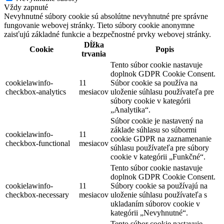
Vždy zapnuté
Nevyhnutné súbory cookie sú absolútne nevyhnutné pre správne
fungovanie webovej stránky. Tieto súbory cookie anonymne
zaisťujú základné funkcie a bezpečnostné prvky webovej stránky.
Dĺžka
Cookie
Popis
trvania
Tento súbor cookie nastavuje
doplnok GDPR Cookie Consent.
cookielawinfo-
11
Súbor cookie sa používa na
checkbox-analytics
mesiacov
uloženie súhlasu používateľa pre
súbory cookie v kategórii
„Analytika“.
Súbor cookie je nastavený na
základe súhlasu so súbormi
cookielawinfo-
11
cookie GDPR na zaznamenanie
checkbox-functional
mesiacov
súhlasu používateľa pre súbory
cookie v kategórii „Funkčné“.
Tento súbor cookie nastavuje
doplnok GDPR Cookie Consent.
cookielawinfo-
11
Súbory cookie sa používajú na
checkbox-necessary
mesiacov
uloženie súhlasu používateľa s
ukladaním súborov cookie v
kategórii „Nevyhnutné“.
Tento súbor cookie nastavuje