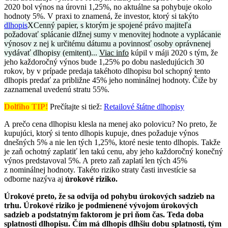
2020 bol výnos na úrovni 1,25%, no aktuálne sa pohybuje okolo
hodnoty 5%. V praxi to znamená, že investor, ktorý si takýto
dlhopis
X
Cenný papier, s ktorým je spojené právo majiteľa
požadovať splácanie dlžnej sumy v menovitej hodnote a vyplácanie
výnosov z nej k určitému dátumu a povinnosť osoby oprávnenej
vydávať dlhopisy (emitent)...
Viac info
kúpil v máji 2020 s tým, že
jeho každoročný výnos bude 1,25% po dobu nasledujúcich 30
rokov, by v prípade predaja takéhoto dlhopisu bol schopný tento
dlhopis predať za približne 45% jeho nominálnej hodnoty. Čiže by
zaznamenal uvedenú stratu 55%.
Dolfiho TIP!
Prečítajte si tiež:
Retailové štátne dlhopisy
A prečo cena dlhopisu klesla na menej ako polovicu? No preto, že
kupujúci, ktorý si tento dlhopis kupuje, dnes požaduje výnos
dnešných 5% a nie len tých 1,25%, ktoré nesie tento dlhopis. Takže
je zaň ochotný zaplatiť len takú cenu, aby jeho každoročný konečný
výnos predstavoval 5%. A preto zaň zaplatí len tých 45%
z nominálnej hodnoty. Takéto riziko straty časti investície sa
odborne nazýva aj
úrokové riziko.
Úrokové preto, že sa odvíja od pohybu úrokových sadzieb na
trhu. Úrokové riziko je podmienené vývojom úrokových
sadzieb a podstatným faktorom je pri ňom čas. Teda doba
splatnosti dlhopisu. Čím má dlhopis dlhšiu dobu splatnosti, tým