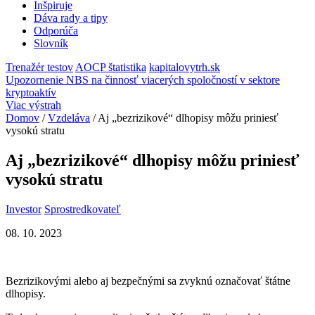
Inšpiruje
Dáva rady a tipy
Odporúča
Slovník
Trenažér testov
AOCP štatistika
kapitalovytrh.sk
Upozornenie NBS na činnosť viacerých spoločností v sektore
kryptoaktív
Viac výstrah
Domov
/
Vzdeláva
/
Aj „bezrizikové“ dlhopisy môžu priniesť
vysokú stratu
Aj „bezrizikové“ dlhopisy môžu priniesť
vysokú stratu
Investor
Sprostredkovateľ
08. 10. 2023
Bezrizikovými alebo aj bezpečnými sa zvyknú označovať štátne
dlhopisy.