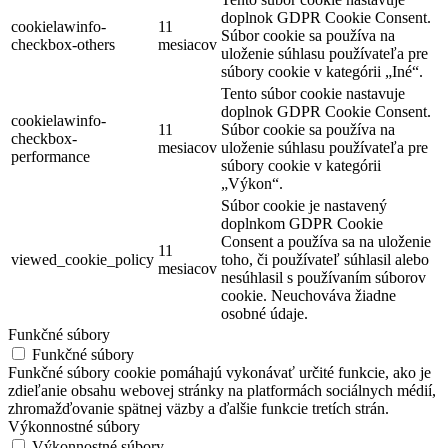
doplnok GDPR Cookie Consent.
cookielawinfo-
11
Súbor cookie sa používa na
checkbox-others
mesiacov
uloženie súhlasu používateľa pre
súbory cookie v kategórii „Iné“.
Tento súbor cookie nastavuje
doplnok GDPR Cookie Consent.
cookielawinfo-
11
Súbor cookie sa používa na
checkbox-
mesiacov
uloženie súhlasu používateľa pre
performance
súbory cookie v kategórii
„Výkon“.
Súbor cookie je nastavený
doplnkom GDPR Cookie
Consent a používa sa na uloženie
11
viewed_cookie_policy
toho, či používateľ súhlasil alebo
mesiacov
nesúhlasil s používaním súborov
cookie. Neuchováva žiadne
osobné údaje.
Funkčné súbory
Funkčné súbory
Funkčné súbory cookie pomáhajú vykonávať určité funkcie, ako je
zdieľanie obsahu webovej stránky na platformách sociálnych médií,
zhromažďovanie spätnej väzby a ďalšie funkcie tretích strán.
Výkonnostné súbory
Výkonnostné súbory