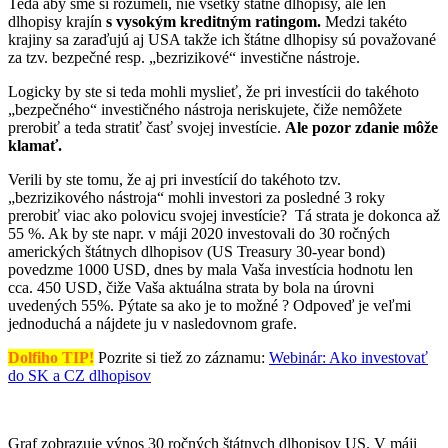
Teda aby sme si rozumeli, nie všetky štátne dlhopisy, ale len
dlhopisy krajín
s vysokým kreditným ratingom.
Medzi takéto
krajiny sa zaraďujú aj USA takže ich štátne dlhopisy sú považované
za tzv. bezpečné resp. „bezrizikové“ investične nástroje.
Logicky by ste si teda mohli myslieť, že pri investícii do takéhoto
„bezpečného“ investičného nástroja neriskujete, čiže nemôžete
prerobiť a teda stratiť časť svojej investície.
Ale pozor zdanie môže
klamať.
Verili by ste tomu, že aj pri investícií do takéhoto tzv.
„bezrizikového nástroja“ mohli investori za posledné 3 roky
prerobiť viac ako polovicu svojej investície? Tá strata je dokonca až
55 %. Ak by ste napr. v máji 2020 investovali do 30 ročných
amerických štátnych dlhopisov (US Treasury 30-year bond)
povedzme 1000 USD, dnes by mala Vaša investícia hodnotu len
cca. 450 USD, čiže Vaša aktuálna strata by bola na úrovni
uvedených 55%. Pýtate sa ako je to možné ? Odpoveď je veľmi
jednoduchá a nájdete ju v nasledovnom grafe.
Dolfiho TIP!
Pozrite si tiež zo záznamu:
Webinár: Ako investovať
do SK a CZ dlhopisov
Graf zobrazuje výnos 30 ročných štátnych dlhopisov US. V máji