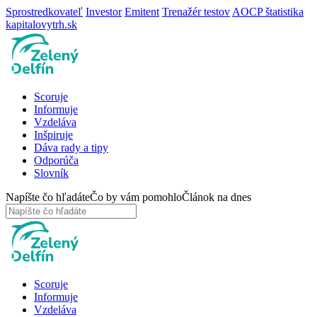
Sprostredkovateľ
Investor
Emitent
Trenažér testov
AOCP štatistika
kapitalovytrh.sk
Scoruje
Informuje
Vzdeláva
Inšpiruje
Dáva rady a tipy
Odporúča
Slovník
Napíšte čo hľadáte
Čo by vám pomohlo
Článok na dnes
Scoruje
Informuje
Vzdeláva