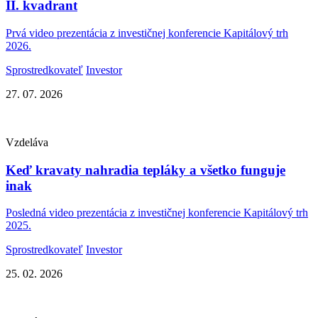
II. kvadrant
Prvá video prezentácia z investičnej konferencie Kapitálový trh
2026.
Sprostredkovateľ
Investor
27. 07. 2026
Vzdeláva
Keď kravaty nahradia tepláky a všetko funguje
inak
Posledná video prezentácia z investičnej konferencie Kapitálový trh
2025.
Sprostredkovateľ
Investor
25. 02. 2026