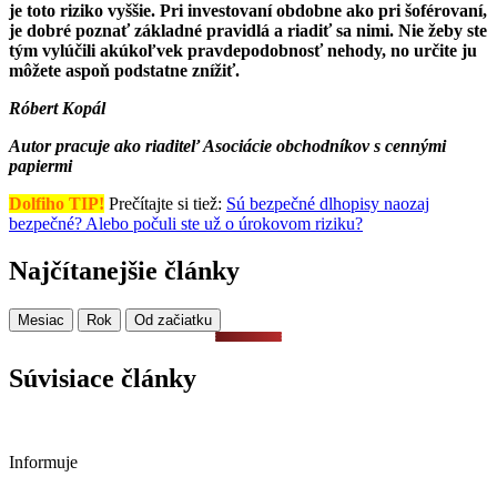
je toto riziko vyššie. Pri investovaní obdobne ako pri šoférovaní,
je dobré poznať základné pravidlá a riadiť sa nimi. Nie žeby ste
tým vylúčili akúkoľvek pravdepodobnosť nehody, no určite ju
môžete aspoň podstatne znížiť.
Róbert Kopál
Autor pracuje ako riaditeľ Asociácie obchodníkov s cennými
papiermi
Dolfiho TIP!
Prečítajte si tiež:
Sú bezpečné dlhopisy naozaj
bezpečné? Alebo počuli ste už o úrokovom riziku?
Najčítanejšie články
Mesiac
Rok
Od začiatku
Súvisiace články
Informuje