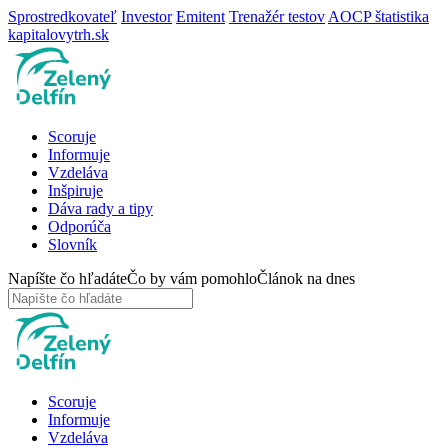
Sprostredkovateľ
Investor
Emitent
Trenažér testov
AOCP štatistika
kapitalovytrh.sk
Scoruje
Informuje
Vzdeláva
Inšpiruje
Dáva rady a tipy
Odporúča
Slovník
Napíšte čo hľadáte
Čo by vám pomohlo
Článok na dnes
Scoruje
Informuje
Vzdeláva