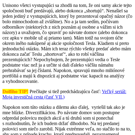
Unisono všetci vystupujúci sa zhodli na tom, že oni samy akcie tejto
spoločnosti buď predávajú, alebo dokonca „shortujú“. Nenašiel sa
jeden jediný z vystupujúcich, ktorý by prezentoval opačný názor (čo
bolo mimochodom až zvláštne). No a ja tam sedím, počúvam
odborníkov (niektorých z nich poznám aj osobne a vážim si ich
názory) a uvažujem, čo spraviť po návrate domov (alebo dokonca
cez apku v mobile už aj priamo tam). Mám totiž na svojom účte
okrem iného nakúpené aj akcie spoločnosti Tesla. Kladiem si preto
jednoduchú otázku. Mám ich teraz rýchlo všetky predať alebo mám
dokonca začať Teslu „shortovať“, ako to robí väčšina
prezentujúcich? Nepochybujem, že prezentujúci vedia o Tesle
podstatne viac než ja a určite si dali ďaleko väčšiu námahu
prehrabávať sa jej číslami. Napokon, spravujú mnoho miliónové
portfóliá a majú k dispozícii aj podstatne viac kapacít na analýzy
a vyhodnocovanie.
Dolfiho TIP!
Prečítajte si tiež predchádzajúcu časť:
Veľký seriál:
Moja investičná cesta (časť VII.)
Napokon som túto otázku a dilemu ako ďalej, vyriešil tak ako je
mne blízke. Diverzifikáciou. Po návrate domov som postupne
odpredal polovicu mojich akcií a tú druhú som si ponechal
s rozhodnutím, že ich budem držať dlhodobo. Na tej predanej
polovici som niečo zarobil. Nijak extrémne veľa, no stačilo to na to,
aby som v prípade krachu, ktorý predpovedali, nezaznamenal