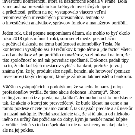
investičnú konferenciu, ktorá sa každoročne konala v Prahe. Bola
zameraná na prezentáciu konkrétnych investičných tipov
a príležitostí, pričom na nej vystupovalo viacero veľmi
renomovaných investičných profesionálov. Jednalo sa
o investičných analytikov, správcov fondov a manažérov portfólií.
Jeden rok, už si presne nespomínam dátum, ale mohlo to byť okolo
roku 2018 (plus mínus 1 rok), som sedel medzi poslucháčmi
a počúval diskusiu na tému budúcnosti automobilky Tesla. Na
konferencii vystúpilo asi 10 rečníkov k tejto téme a „de facto“ všetci
– od analytikov až po portfólio manažérov, sa zhodovali na tom, že
táto spoločnosť to má tak povediac spočítané. Dokonca padali tipy
na to, že do koľkých mesiacov vyhlási bankrot, pretože je vraj
známa tým, že jej produkt síce nepáli benzín, ale hotovosť (peniaze
investorov) takým tempom, ktoré je zárukou takmer istého bankrotu.
Väčšina vystupujúcich a podotýkam, že sa jednalo naozaj o top
profesionálov tvrdila, že tieto akcie dokonca „shortujú“. Short
selling znamená tzv. predaj na „krátko“. Jednoducho si to predstavte
tak, že akciu o ktorej ste presvedčený, že bude klesať na cene a na
tomto poklese chcete priamo zarobiť, tak najskôr predáte a až neskôr
ju nazad nakúpite. Predaj zrealizujete tak, že si tú akciu od niekoho
iného na určitý čas požičiate do doby, kým ju neskôr nazad kúpite
a vrátite. Jedná sa teda o špekuláciu nie na rast ceny nejakej akcie,
ale na jej pokles.