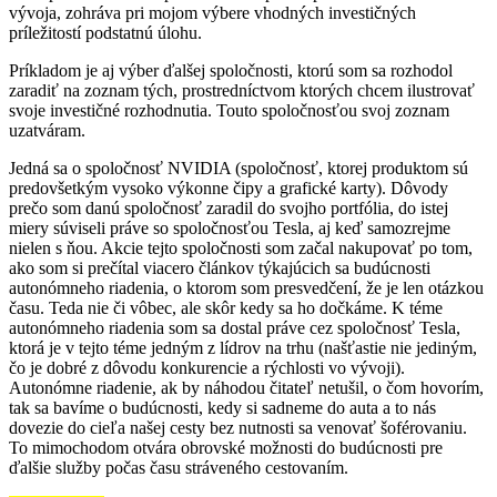
vývoja, zohráva pri mojom výbere vhodných investičných
príležitostí podstatnú úlohu.
Príkladom je aj výber ďalšej spoločnosti, ktorú som sa rozhodol
zaradiť na zoznam tých, prostredníctvom ktorých chcem ilustrovať
svoje investičné rozhodnutia. Touto spoločnosťou svoj zoznam
uzatváram.
Jedná sa o spoločnosť NVIDIA (spoločnosť, ktorej produktom sú
predovšetkým vysoko výkonne čipy a grafické karty). Dôvody
prečo som danú spoločnosť zaradil do svojho portfólia, do istej
miery súviseli práve so spoločnosťou Tesla, aj keď samozrejme
nielen s ňou. Akcie tejto spoločnosti som začal nakupovať po tom,
ako som si prečítal viacero článkov týkajúcich sa budúcnosti
autonómneho riadenia, o ktorom som presvedčení, že je len otázkou
času. Teda nie či vôbec, ale skôr kedy sa ho dočkáme. K téme
autonómneho riadenia som sa dostal práve cez spoločnosť Tesla,
ktorá je v tejto téme jedným z lídrov na trhu (našťastie nie jediným,
čo je dobré z dôvodu konkurencie a rýchlosti vo vývoji).
Autonómne riadenie, ak by náhodou čitateľ netušil, o čom hovorím,
tak sa bavíme o budúcnosti, kedy si sadneme do auta a to nás
dovezie do cieľa našej cesty bez nutnosti sa venovať šoférovaniu.
To mimochodom otvára obrovské možnosti do budúcnosti pre
ďalšie služby počas času stráveného cestovaním.