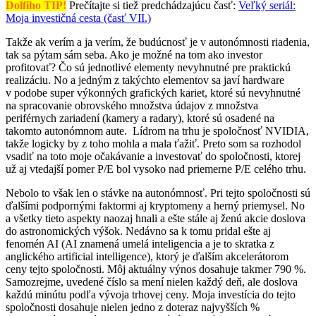
Dolfiho TIP!
Prečítajte si tiež predchádzajúcu časť:
Veľký seriál:
Moja investičná cesta (časť VII.)
Takže ak verím a ja verím, že budúcnosť je v autonómnosti riadenia,
tak sa pýtam sám seba. Ako je možné na tom ako investor
profitovať? Čo sú jednotlivé elementy nevyhnutné pre praktickú
realizáciu. No a jedným z takýchto elementov sa javí hardware
v podobe super výkonných grafických kariet, ktoré sú nevyhnutné
na spracovanie obrovského množstva údajov z množstva
periférnych zariadení (kamery a radary), ktoré sú osadené na
takomto autonómnom aute. Lídrom na trhu je spoločnosť NVIDIA,
takže logicky by z toho mohla a mala ťažiť. Preto som sa rozhodol
vsadiť na toto moje očakávanie a investovať do spoločnosti, ktorej
už aj vtedajší pomer P/E bol vysoko nad priemerne P/E celého trhu.
Nebolo to však len o stávke na autonómnosť. Pri tejto spoločnosti sú
ďalšími podpornými faktormi aj kryptomeny a herný priemysel. No
a všetky tieto aspekty naozaj hnali a ešte stále aj ženú akcie doslova
do astronomických výšok. Nedávno sa k tomu pridal ešte aj
fenomén AI (AI znamená umelá inteligencia a je to skratka z
anglického artificial intelligence), ktorý je ďalším akcelerátorom
ceny tejto spoločnosti. Môj aktuálny výnos dosahuje takmer 790 %.
Samozrejme, uvedené číslo sa mení nielen každý deň, ale doslova
každú minútu podľa vývoja trhovej ceny. Moja investícia do tejto
spoločnosti dosahuje nielen jedno z doteraz najvyšších %