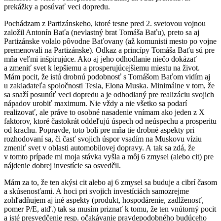
prekážky a posúvať veci dopredu.
Pochádzam z Partizánskeho, ktoré tesne pred 2. svetovou vojnou
založil Antonín Baťa (nevlastný brat Tomáša Baťu), preto sa aj
Partizánske volalo pôvodne Baťovany (až komunisti mesto po vojne
premenovali na Partizánske). Odkaz a princípy Tomáša Baťu sú pre
mňa veľmi inšpirujúce. Ako aj jeho odhodlanie niečo dokázať
a zmeniť svet k lepšiemu a prosperujúcejšiemu miestu na život.
Mám pocit, že istú drobnú podobnosť s Tomášom Baťom vidím aj
u zakladateľa spoločnosti Tesla, Elona Muska. Minimálne v tom, že
sa snaží posunúť veci dopredu a je odhodlaný pre realizáciu svojich
nápadov urobiť maximum. Nie vždy a nie všetko sa podarí
realizovať, ale práve to osobné nasadenie vnímam ako jeden z X
faktorov, ktoré častokrát oddeľujú úspech od neúspechu a prosperitu
od krachu. Popravde, toto boli pre mňa tie drobné aspekty pri
rozhodovaní sa, či časť svojich úspor vsadím na Muskovu víziu
zmeniť svet v oblasti automobilovej dopravy. A tak sa zdá, že
v tomto prípade mi moja stávka vyšla a môj 6 zmysel (alebo cit) pre
nájdenie dobrej investície sa osvedčil.
Mám za to, že ten akýsi cit alebo aj 6 zmysel sa buduje a cibrí časom
a skúsenosťami. A hoci pri svojich investíciách samozrejme
zohľadňujem aj iné aspekty (produkt, hospodárenie, zadlženosť,
pomer P/E, atď.) tak sa musím priznať k tomu, že ten vnútorný pocit
a isté presvedčenie resp. očakávanie pravdepodobného budúceho