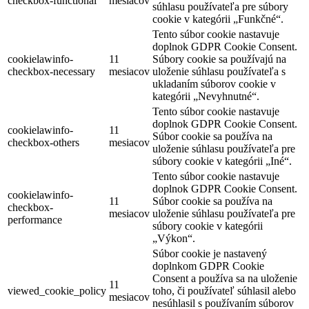
checkbox-functional
mesiacov
súhlasu používateľa pre súbory
cookie v kategórii „Funkčné“.
Tento súbor cookie nastavuje
doplnok GDPR Cookie Consent.
cookielawinfo-
11
Súbory cookie sa používajú na
checkbox-necessary
mesiacov
uloženie súhlasu používateľa s
ukladaním súborov cookie v
kategórii „Nevyhnutné“.
Tento súbor cookie nastavuje
doplnok GDPR Cookie Consent.
cookielawinfo-
11
Súbor cookie sa používa na
checkbox-others
mesiacov
uloženie súhlasu používateľa pre
súbory cookie v kategórii „Iné“.
Tento súbor cookie nastavuje
doplnok GDPR Cookie Consent.
cookielawinfo-
11
Súbor cookie sa používa na
checkbox-
mesiacov
uloženie súhlasu používateľa pre
performance
súbory cookie v kategórii
„Výkon“.
Súbor cookie je nastavený
doplnkom GDPR Cookie
Consent a používa sa na uloženie
11
viewed_cookie_policy
toho, či používateľ súhlasil alebo
mesiacov
nesúhlasil s používaním súborov