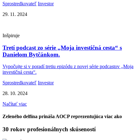
Sprostredkovateľ
Investor
29. 11. 2024
Inšpiruje
Tretí podcast zo série „Moja investičná cesta“ s
Danielom Bytčánkom.
Vypočujte si v poradí tretiu epizódu z novej série podcastov „Moja
investičná cesta“.
Sprostredkovateľ
Investor
28. 10. 2024
Načítať viac
Zeleného delfína prináša AOCP reprezentujúca viac ako
30 rokov profesionálnych skúseností