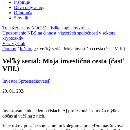
Inšpiruje
Dáva rady a tipy
Odporúča
Slovník
Trenažér testov
AOCP štatistika
kapitalovytrh.sk
Upozornenie NBS na činnosť viacerých spoločností v sektore
kryptoaktív
Viac výstrah
Domov
/
Inšpiruje
/
Veľký seriál: Moja investičná cesta (časť VIII.)
Veľký seriál: Moja investičná cesta (časť
VIII.)
Investor
Sprostredkovateľ
29. 01. 2024
Investovanie nie je len o číslach. Aj profesionáli sa môžu mýliť a
občas aj väčšina z nich.
Viac rokov po sebe som s mojim kolegom a priateľom navštevoval