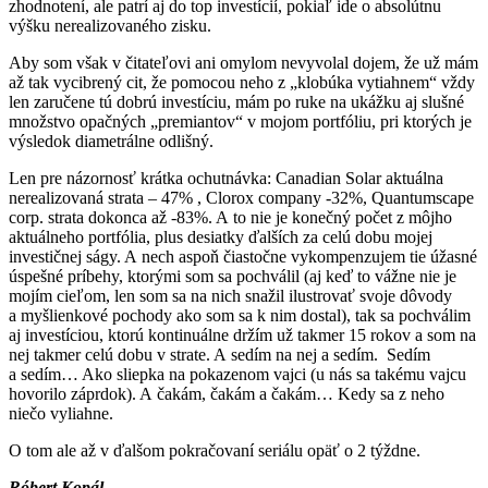
zhodnotení, ale patrí aj do top investícií, pokiaľ ide o absolútnu
výšku nerealizovaného zisku.
Aby som však v čitateľovi ani omylom nevyvolal dojem, že už mám
až tak vycibrený cit, že pomocou neho z „klobúka vytiahnem“ vždy
len zaručene tú dobrú investíciu, mám po ruke na ukážku aj slušné
množstvo opačných „premiantov“ v mojom portfóliu, pri ktorých je
výsledok diametrálne odlišný.
Len pre názornosť krátka ochutnávka: Canadian Solar aktuálna
nerealizovaná strata – 47% , Clorox company -32%, Quantumscape
corp. strata dokonca až -83%. A to nie je konečný počet z môjho
aktuálneho portfólia, plus desiatky ďalších za celú dobu mojej
investičnej ságy. A nech aspoň čiastočne vykompenzujem tie úžasné
úspešné príbehy, ktorými som sa pochválil (aj keď to vážne nie je
mojím cieľom, len som sa na nich snažil ilustrovať svoje dôvody
a myšlienkové pochody ako som sa k nim dostal), tak sa pochválim
aj investíciou, ktorú kontinuálne držím už takmer 15 rokov a som na
nej takmer celú dobu v strate. A sedím na nej a sedím. Sedím
a sedím… Ako sliepka na pokazenom vajci (u nás sa takému vajcu
hovorilo záprdok). A čakám, čakám a čakám… Kedy sa z neho
niečo vyliahne.
O tom ale až v ďalšom pokračovaní seriálu opäť o 2 týždne.
Róbert Kopál