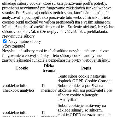
ukladajú súbory cookie, ktoré sú kategorizované podľa potreby,
pretože sú nevyhnutné pre fungovanie základných funkcií webovej
stránky. Používame aj cookies tretích strán, ktoré nám pomáhajú
analyzovať a pochopiť, ako používate túto webovú stránku. Tieto
cookies budú uložené vo vašom prehliadači iba s vaším súhlasom.
Máte tiež možnosť zrušiť tieto cookies. Zrušenie niektorých z týchto
súborov cookie však môže ovplyvniť váš zážitok z prehliadania.
Nevyhnutné súbory
Nevyhnutné súbory
Vždy zapnuté
Nevyhnutné súbory cookie sú absolútne nevyhnutné pre správne
fungovanie webovej stránky. Tieto súbory cookie anonymne
zaisťujú základné funkcie a bezpečnostné prvky webovej stránky.
Dĺžka
Cookie
Popis
trvania
Tento súbor cookie nastavuje
doplnok GDPR Cookie Consent.
cookielawinfo-
11
Súbor cookie sa používa na
checkbox-analytics
mesiacov
uloženie súhlasu používateľa pre
súbory cookie v kategórii
„Analytika“.
Súbor cookie je nastavený na
základe súhlasu so súbormi
cookielawinfo-
11
cookie GDPR na zaznamenanie