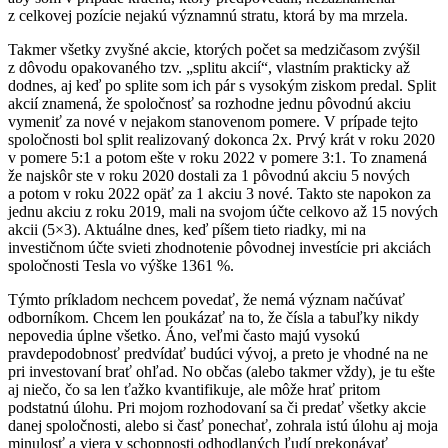
z celkovej pozície nejakú významnú stratu, ktorá by ma mrzela.
Takmer všetky zvyšné akcie, ktorých počet sa medzičasom zvýšil
z dôvodu opakovaného tzv. „splitu akcií“, vlastním prakticky až
dodnes, aj keď po splite som ich pár s vysokým ziskom predal. Split
akcií znamená, že spoločnosť sa rozhodne jednu pôvodnú akciu
vymeniť za nové v nejakom stanovenom pomere. V prípade tejto
spoločnosti bol split realizovaný dokonca 2x. Prvý krát v roku 2020
v pomere 5:1 a potom ešte v roku 2022 v pomere 3:1. To znamená
že najskôr ste v roku 2020 dostali za 1 pôvodnú akciu 5 nových
a potom v roku 2022 opäť za 1 akciu 3 nové. Takto ste napokon za
jednu akciu z roku 2019, mali na svojom účte celkovo až 15 nových
akcii (5×3). Aktuálne dnes, keď píšem tieto riadky, mi na
investičnom účte svieti zhodnotenie pôvodnej investície pri akciách
spoločnosti Tesla vo výške 1361 %.
Týmto príkladom nechcem povedať, že nemá význam načúvať
odborníkom. Chcem len poukázať na to, že čísla a tabuľky nikdy
nepovedia úplne všetko. Áno, veľmi často majú vysokú
pravdepodobnosť predvídať budúci vývoj, a preto je vhodné na ne
pri investovaní brať ohľad. No občas (alebo takmer vždy), je tu ešte
aj niečo, čo sa len ťažko kvantifikuje, ale môže hrať pritom
podstatnú úlohu. Pri mojom rozhodovaní sa či predať všetky akcie
danej spoločnosti, alebo si časť ponechať, zohrala istú úlohu aj moja
minulosť a viera v schopnosti odhodlaných ľudí prekonávať