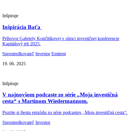
Inšpiruje
Inšpirácia Baťa
Príhovor Gabriely Končitíkovej v rámci investičnej konferencie
Kapitálový trh 2025.
Sprostredkovateľ
Investor
Emitent
19. 06. 2025
Inšpiruje
V najnovšom podcaste zo série „Moja investičná
cesta“ s Martinom Wiedermannom.
Pozrite si šiestu epizódu zo série podcastov „Moja investičná cesta“.
Sprostredkovateľ
Investor