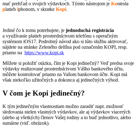
mať prehľad o svojich výdavkoch. Týmto nástrojom je
Ko
ntrola
p
latieb
i
phonom, v skratke
Kopi
.
Jediné čo k tomu potrebujete, je
jednoduchá registrácia
a využívanie platieb prostredníctvom telefónu s operačným
systémom iOS17. Podrobný návod ako si túto službu aktivovať,
nájdete na stránke Zeleného delfína pod označením KOPI, resp.
priamo na
https://www.kopi.sk
Môžete si položiť otázku, čím je Kopi jedinečný? Veď predsa svoje
výdavky realizované prostredníctvom Vášho bankového účtu,
môžete kontrolovať priamo na Vašom bankovom účte. Kopi má
však niekoľko užitočných a dokonca aj jedinečných výhod.
V čom je Kopi jedinečný?
K tým jedinečným vlastnostiam možno zaradiť napr. možnosť
sledovania nielen vlastných výdavkov, ale aj výdavkov viacerých
(alebo aj všetkých) členov Vašej rodiny a to buď jednotlivo, alebo
sumárne (viď. obrázok).