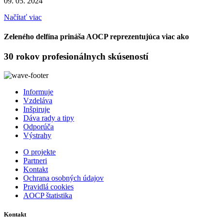
09. 05. 2024
Načítať viac
Zeleného delfína prináša AOCP reprezentujúca viac ako
30 rokov profesionálnych skúseností
Informuje
Vzdeláva
Inšpiruje
Dáva rady a tipy
Odporúča
Výstrahy
O projekte
Partneri
Kontakt
Ochrana osobných údajov
Pravidlá cookies
AOCP štatistika
Kontakt