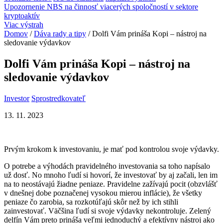
Upozornenie NBS na činnosť viacerých spoločností v sektore
kryptoaktív
Viac výstrah
Domov
/
Dáva rady a tipy
/
Dolfi Vám prináša Kopi – nástroj na
sledovanie výdavkov
Dolfi Vám prináša Kopi – nástroj na
sledovanie výdavkov
Investor
Sprostredkovateľ
13. 11. 2023
Prvým krokom k investovaniu, je mať pod kontrolou svoje výdavky.
O potrebe a výhodách pravidelného investovania sa toho napísalo
už dosť. No mnoho ľudí si hovorí, že investovať by aj začali, len im
na to neostávajú žiadne peniaze. Pravidelne zažívajú pocit (obzvlášť
v dnešnej dobe poznačenej vysokou mierou inflácie), že všetky
peniaze čo zarobia, sa rozkotúľajú skôr než by ich stihli
zainvestovať. Väčšina ľudí si svoje výdavky nekontroluje. Zelený
delfín Vám preto prináša veľmi jednoduchý a efektívny nástroj ako