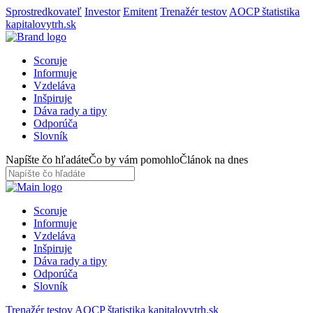
Sprostredkovateľ
Investor
Emitent
Trenažér testov
AOCP štatistika
kapitalovytrh.sk
Scoruje
Informuje
Vzdeláva
Inšpiruje
Dáva rady a tipy
Odporúča
Slovník
Napíšte čo hľadáte
Čo by vám pomohlo
Článok na dnes
Scoruje
Informuje
Vzdeláva
Inšpiruje
Dáva rady a tipy
Odporúča
Slovník
Trenažér testov
AOCP štatistika
kapitalovytrh.sk