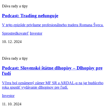
Dáva rady a tipy
Podcast: Trading nefunguje
V tejto epizóde privítame profesionálneho tradera Romana Šveca.
Sprostredkovateľ
Investor
10. 12. 2024
Dáva rady a tipy
Podcast: Slovenské štátne dlhopisy – Dlhopisy pre
ľudí
Včera bol oznámený zámer MF SR a ARDAL-u na jar budúceho
roka spustiť vydávanie dlhopisov pre ľudí.
Investor
11. 10. 2024