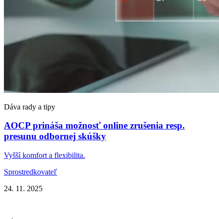
Dáva rady a tipy
AOCP prináša možnosť online zrušenia resp.
presunu odbornej skúšky
Vyšší komfort a flexibilita.
Sprostredkovateľ
24. 11. 2025