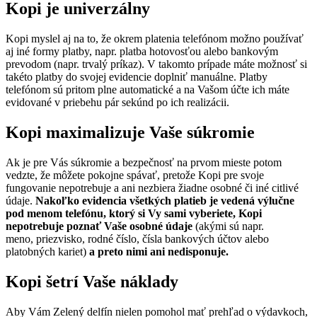
Kopi je univerzálny
Kopi myslel aj na to, že okrem platenia telefónom možno používať
aj iné formy platby, napr. platba hotovosťou alebo bankovým
prevodom (napr. trvalý príkaz). V takomto prípade máte možnosť si
takéto platby do svojej evidencie doplniť manuálne. Platby
telefónom sú pritom plne automatické a na Vašom účte ich máte
evidované v priebehu pár sekúnd po ich realizácii.
Kopi maximalizuje Vaše súkromie
Ak je pre Vás súkromie a bezpečnosť na prvom mieste potom
vedzte, že môžete pokojne spávať, pretože Kopi pre svoje
fungovanie nepotrebuje a ani nezbiera žiadne osobné či iné citlivé
údaje.
Nakoľko evidencia všetkých platieb je vedená výlučne
pod menom telefónu, ktorý si Vy sami vyberiete, Kopi
nepotrebuje poznať Vaše osobné údaje
(akými sú napr.
meno, priezvisko, rodné číslo, čísla bankových účtov alebo
platobných kariet)
a preto nimi ani nedisponuje.
Kopi šetrí Vaše náklady
Aby Vám Zelený delfín nielen pomohol mať prehľad o výdavkoch,