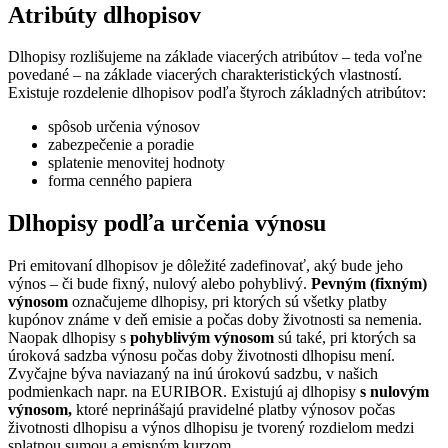
Atribúty dlhopisov
Dlhopisy rozlišujeme na základe viacerých atribútov – teda voľne
povedané – na základe viacerých charakteristických vlastností.
Existuje rozdelenie dlhopisov podľa štyroch základných atribútov:
spôsob určenia výnosov
zabezpečenie a poradie
splatenie menovitej hodnoty
forma cenného papiera
Dlhopisy podľa určenia výnosu
Pri emitovaní dlhopisov je dôležité zadefinovať, aký bude jeho
výnos – či bude fixný, nulový alebo pohyblivý.
Pevným (fixným)
výnosom
označujeme dlhopisy, pri ktorých sú všetky platby
kupónov známe v deň emisie a počas doby životnosti sa nemenia.
Naopak dlhopisy s
pohyblivým výnosom
sú také, pri ktorých sa
úroková sadzba výnosu počas doby životnosti dlhopisu mení.
Zvyčajne býva naviazaný na inú úrokovú sadzbu, v našich
podmienkach napr. na EURIBOR. Existujú aj dlhopisy
s nulovým
výnosom,
ktoré neprinášajú pravidelné platby výnosov počas
životnosti dlhopisu a výnos dlhopisu je tvorený rozdielom medzi
splatnou sumou a emisným kurzom.