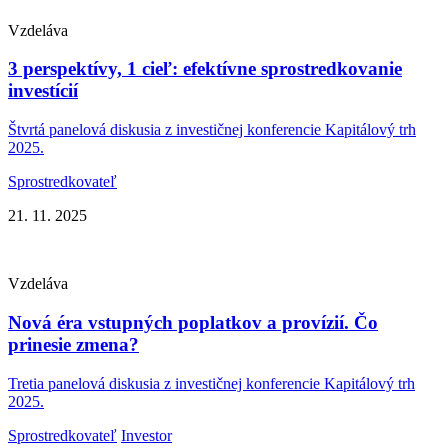
Vzdeláva
3 perspektívy, 1 cieľ: efektívne sprostredkovanie
investícií
Štvrtá panelová diskusia z investičnej konferencie Kapitálový trh
2025.
Sprostredkovateľ
21. 11. 2025
Vzdeláva
Nová éra vstupných poplatkov a provízií. Čo
prinesie zmena?
Tretia panelová diskusia z investičnej konferencie Kapitálový trh
2025.
Sprostredkovateľ
Investor