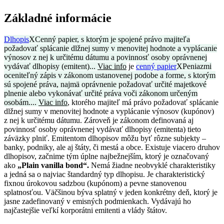
Základné informácie
Dlhopis
X
Cenný papier, s ktorým je spojené právo majiteľa
požadovať splácanie dlžnej sumy v menovitej hodnote a vyplácanie
výnosov z nej k určitému dátumu a povinnosť osoby oprávnenej
vydávať dlhopisy (emitent)...
Viac info
je
cenný papier
X
Peniazmi
oceniteľný zápis v zákonom ustanovenej podobe a forme, s ktorým
sú spojené práva, najmä oprávnenie požadovať určité majetkové
plnenie alebo vykonávať určité práva voči zákonom určeným
osobám....
Viac info
, ktorého majiteľ má právo požadovať splácanie
dlžnej sumy v menovitej hodnote a vyplácanie výnosov (kupónov)
z nej k určitému dátumu. Zároveň je zákonom definovaná aj
povinnosť osoby oprávnenej vydávať dlhopisy (emitenta) tieto
záväzky plniť. Emitentom dlhopisov môžu byť rôzne subjekty –
banky, podniky, ale aj štáty, či mestá a obce. Existuje viacero druhov
dlhopisov, začnime tým úplne najbežnejším, ktorý je označovaný
ako
„Plain vanilla bond“.
Nemá žiadne neobvyklé charakteristiky
a jedná sa o najviac štandardný typ dlhopisu. Je charakteristický
fixnou úrokovou sadzbou (kupónom) a pevne stanovenou
splatnosťou. Väčšinou býva splatný v jeden konkrétny deň, ktorý je
jasne zadefinovaný v emisných podmienkach. Vydávajú ho
najčastejšie veľkí korporátni emitenti a vlády štátov.