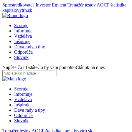
Sprostredkovateľ
Investor
Emitent
Trenažér testov
AOCP štatistika
kapitalovytrh.sk
Scoruje
Informuje
Vzdeláva
Inšpiruje
Dáva rady a tipy
Odporúča
Slovník
Napíšte čo hľadáte
Čo by vám pomohlo
Článok na dnes
Scoruje
Informuje
Vzdeláva
Inšpiruje
Dáva rady a tipy
Odporúča
Slovník
Trenažér testov
AOCP štatistika
kapitalovytrh.sk