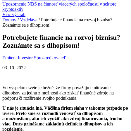
Upozornenie NBS na činnosť viacerých spoločností v sektore
kryptoaktív
Viac výstrah
Domov
/
Vzdeláva
/
Potrebujete financie na rozvoj biznisu?
Zoznámte sa s dlhopisom!
Potrebujete financie na rozvoj biznisu?
Zoznámte sa s dlhopisom!
Emitent
Investor
Sprostredkovateľ
03. 10. 2022
Vo vyspelom svete je bežné, že firmy považujú emitovanie
dlhopisov za jednu z možností ako získať finančné zdroje na
podporu či rozšírenie svojho podnikania.
U nás je situácia iná. Väčšina firiem siaha v takomto prípade po
úvere. Preto sme sa rozhodli venovať sa dlhopisom
a možnostiam, ako ich využiť ako zdroj financovania, trochu
viac. Dnes prinášame základnú definíciu dlhopisov a ich
rozdelenie.