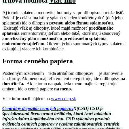
trhová hodnota
Viac info
Aj termín splatenia menovitej hodnoty sa pri dlhopisoch môže líšiť.
Pokiaľ je celá suma istiny splatná v jeden konkrétny deň (deň jeho
splatnosti) ide o dlhopis
s pevnou alebo fixnou splatnosťou
.
Existujú však aj dlhopisy, ktoré majú možnosť
predčasného
splatenia
emitentom/majiteľom alebo také, ktoré majú stanovený
amortizačný plán s možnosťou predčasného splatenia
emitentom/majiteľom.
Okrem týchto spomínaných typov splatenia
existujú aj viaceré ich kombinácie.
Forma cenného papiera
Posledným rozdelením – teda atribútom dlhopisov – je stanovenie
ich formy. Ak meno majiteľa emitent neregistruje, ide o dlhopisy
na
doručiteľa.
Ak je tomu naopak, teda meno majiteľa registruje
emitent, ide o cenné papiere
na meno.
Viac informácií nájdete na
www.cdcp.sk
.
Centrálny depozitár cenných papierov
X
(CSD) CSD je
špecializovaná licencovaná inštitúcia, ktorá tvorí základnú
infraštruktúru kapitálového trhu. CSD vykonáva prvotnú
evidenciu cenných papierov v systéme zaknihovaných cenných