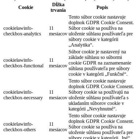
Dĺžka
Cookie
Popis
trvania
Tento súbor cookie nastavuje
doplnok GDPR Cookie Consent.
cookielawinfo-
11
Súbor cookie sa používa na
checkbox-analytics
mesiacov
uloženie súhlasu používateľa pre
súbory cookie v kategórii
„Analytika“.
Súbor cookie je nastavený na
základe súhlasu so súbormi
cookielawinfo-
11
cookie GDPR na zaznamenanie
checkbox-functional
mesiacov
súhlasu používateľa pre súbory
cookie v kategórii „Funkčné“.
Tento súbor cookie nastavuje
doplnok GDPR Cookie Consent.
cookielawinfo-
11
Súbory cookie sa používajú na
checkbox-necessary
mesiacov
uloženie súhlasu používateľa s
ukladaním súborov cookie v
kategórii „Nevyhnutné“.
Tento súbor cookie nastavuje
doplnok GDPR Cookie Consent.
cookielawinfo-
11
Súbor cookie sa používa na
checkbox-others
mesiacov
uloženie súhlasu používateľa pre
súbory cookie v kategórii „Iné“.