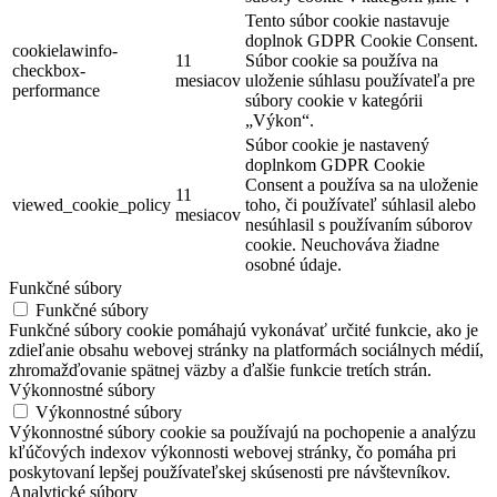
Tento súbor cookie nastavuje
doplnok GDPR Cookie Consent.
cookielawinfo-
11
Súbor cookie sa používa na
checkbox-
mesiacov
uloženie súhlasu používateľa pre
performance
súbory cookie v kategórii
„Výkon“.
Súbor cookie je nastavený
doplnkom GDPR Cookie
Consent a používa sa na uloženie
11
viewed_cookie_policy
toho, či používateľ súhlasil alebo
mesiacov
nesúhlasil s používaním súborov
cookie. Neuchováva žiadne
osobné údaje.
Funkčné súbory
Funkčné súbory
Funkčné súbory cookie pomáhajú vykonávať určité funkcie, ako je
zdieľanie obsahu webovej stránky na platformách sociálnych médií,
zhromažďovanie spätnej väzby a ďalšie funkcie tretích strán.
Výkonnostné súbory
Výkonnostné súbory
Výkonnostné súbory cookie sa používajú na pochopenie a analýzu
kľúčových indexov výkonnosti webovej stránky, čo pomáha pri
poskytovaní lepšej používateľskej skúsenosti pre návštevníkov.
Analytické súbory