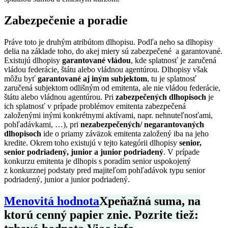
Zabezpečenie a poradie
Práve toto je druhým atribútom dlhopisu. Podľa neho sa dlhopisy
delia na základe toho, do akej miery sú zabezpečené a garantované.
Existujú dlhopisy
garantované vládou
, kde splatnosť je zaručená
vládou federácie, štátu alebo vládnou agentúrou. Dlhopisy však
môžu byť
garantované aj iným subjektom
, tu je splatnosť
zaručená subjektom odlišným od emitenta, ale nie vládou federácie,
štátu alebo vládnou agentúrou. Pri
zabezpečených dlhopisoch
je
ich splatnosť v prípade problémov emitenta zabezpečená
založenými inými konkrétnymi aktívami, napr. nehnuteľnosťami,
pohľadávkami, …), pri
nezabezpečených/
negarantovaných
dlhopisoch
ide o priamy záväzok emitenta založený iba na jeho
kredite. Okrem toho existujú v tejto kategórii dlhopisy
senior,
senior
podriadený, junior a junior podriadený
. V prípade
konkurzu emitenta je dlhopis s poradím senior uspokojený
z konkurznej podstaty pred majiteľom pohľadávok typu senior
podriadený, junior a junior podriadený.
Menovitá hodnota
X
peňažná suma, na
ktorú cenný papier znie. Pozrite tiež: