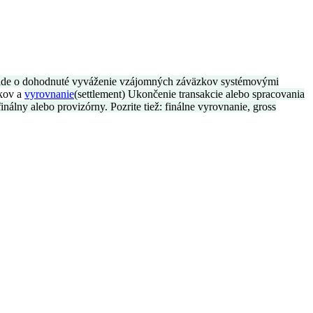
v ide o dohodnuté vyváženie vzájomných záväzkov systémovými
kov a
vyrovnanie
(settlement) Ukončenie transakcie alebo spracovania
lny alebo provizórny. Pozrite tiež: finálne vyrovnanie, gross