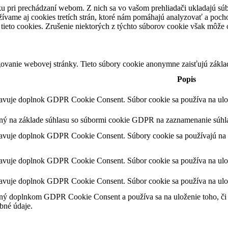
u pri prechádzaní webom. Z nich sa vo vašom prehliadači ukladajú súb
ívame aj cookies tretích strán, ktoré nám pomáhajú analyzovať a pocho
tieto cookies. Zrušenie niektorých z týchto súborov cookie však môže o
ovanie webovej stránky. Tieto súbory cookie anonymne zaisťujú zákla
Popis
tavuje doplnok GDPR Cookie Consent. Súbor cookie sa používa na ulože
ený na základe súhlasu so súbormi cookie GDPR na zaznamenanie súhla
tavuje doplnok GDPR Cookie Consent. Súbory cookie sa používajú na u
tavuje doplnok GDPR Cookie Consent. Súbor cookie sa používa na ulože
tavuje doplnok GDPR Cookie Consent. Súbor cookie sa používa na ulož
ný doplnkom GDPR Cookie Consent a používa sa na uloženie toho, či p
bné údaje.