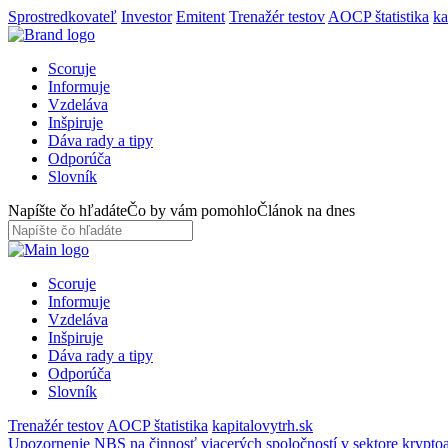
Sprostredkovateľ
Investor
Emitent
Trenažér testov
AOCP štatistika
ka
Scoruje
Informuje
Vzdeláva
Inšpiruje
Dáva rady a tipy
Odporúča
Slovník
Napíšte čo hľadáte
Čo by vám pomohlo
Článok na dnes
Scoruje
Informuje
Vzdeláva
Inšpiruje
Dáva rady a tipy
Odporúča
Slovník
Trenažér testov
AOCP štatistika
kapitalovytrh.sk
Upozornenie NBS na činnosť viacerých spoločností v sektore kryptoa