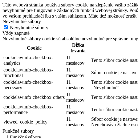
Táto webová stránka používa súbory cookie na zlepšenie vášho zážitk
nevyhnutné pre fungovanie základných funkcií webovej stránky. Použ
vo vašom prehliadači iba s vaším súhlasom. Máte tiež možnosť zrušiť 
Nevyhnutné súbory
Nevyhnutné súbory
Vždy zapnuté
Nevyhnutné súbory cookie sú absolútne nevyhnutné pre správne fung
Dĺžka
Cookie
trvania
cookielawinfo-checkbox-
11
Tento súbor cookie nas
analytics
mesiacov
cookielawinfo-checkbox-
11
Súbor cookie je nastav
functional
mesiacov
cookielawinfo-checkbox-
11
Tento súbor cookie nas
necessary
mesiacov
„Nevyhnutné“.
11
cookielawinfo-checkbox-others
Tento súbor cookie nas
mesiacov
cookielawinfo-checkbox-
11
Tento súbor cookie nas
performance
mesiacov
11
Súbor cookie je nastave
viewed_cookie_policy
mesiacov
Neuchováva žiadne oso
Funkčné súbory
Funkčné súbory