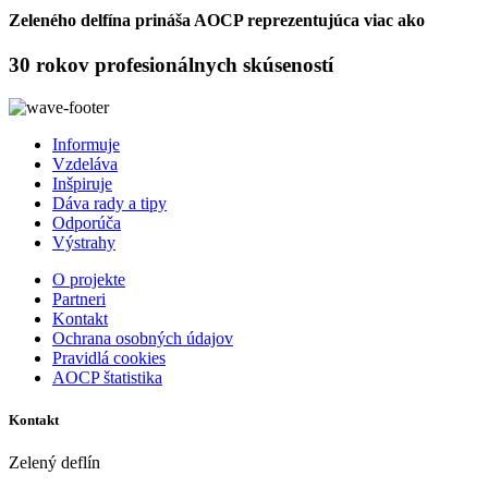
Zeleného delfína prináša AOCP reprezentujúca viac ako
30 rokov profesionálnych skúseností
Informuje
Vzdeláva
Inšpiruje
Dáva rady a tipy
Odporúča
Výstrahy
O projekte
Partneri
Kontakt
Ochrana osobných údajov
Pravidlá cookies
AOCP štatistika
Kontakt
Zelený deflín