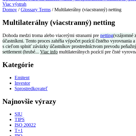
Viac výstrah
Domov
/
Glossary Terms
/
Multilaterálny (viacstranný) netting
Multilaterálny (viacstranný) netting
Dohoda medzi troma alebo viacerými stranami pre
netting
(vzájomné 
účastníkmi. Tento proces zahŕňa výpočet pozícií čistého vyrovnania a 
s cieľom splniť záväzky účastníkov prostredníctvom prevodu peňažnýc
settlement (hrubé...
Viac info
multilaterálnych pozícií pre čisté vyrovn
Kategórie
Emitent
Investor
Sprostredkovateľ
Najnovšie výrazy
SIU
TIPS
ISO 20022
T+1
IPO