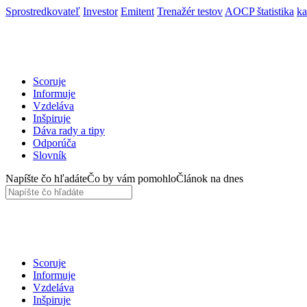
Sprostredkovateľ
Investor
Emitent
Trenažér testov
AOCP štatistika
ka
Scoruje
Informuje
Vzdeláva
Inšpiruje
Dáva rady a tipy
Odporúča
Slovník
Napíšte čo hľadáte
Čo by vám pomohlo
Článok na dnes
Scoruje
Informuje
Vzdeláva
Inšpiruje