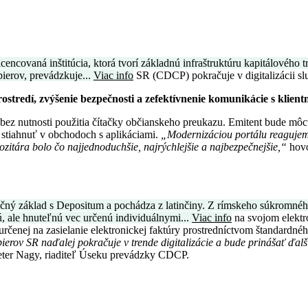
cencovaná inštitúcia, ktorá tvorí základnú infraštruktúru kapitálovéh
ierov, prevádzkuje...
Viac info
SR (CDCP) pokračuje v digitalizácii slu
tredí, zvýšenie bezpečnosti a zefektívnenie komunikácie s klient
z nutnosti použitia čítačky občianskeho preukazu. Emitent bude môcť
 stiahnuť v obchodoch s aplikáciami.
„Modernizáciou portálu reagujeme
ozitára bolo čo najjednoduchšie, najrýchlejšie a najbezpečnejšie,“
hovo
čný základ s Depositum a pochádza z latinčiny. Z rímskeho súkromnéh
, ale hnuteľnú vec určenú individuálnymi...
Viac info
na svojom elektr
určenej na zasielanie elektronickej faktúry prostredníctvom štandardné
erov SR naďalej pokračuje v trende digitalizácie a bude prinášať ďal
ter Nagy, riaditeľ Úseku prevádzky CDCP.