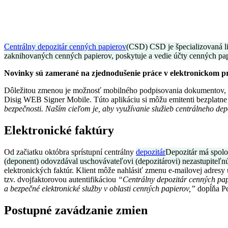
Centrálny depozitár cenných papierov
(CSD) CSD je špecializovaná li
zaknihovaných cenných papierov, poskytuje a vedie účty cenných pap
Novinky sú zamerané na zjednodušenie práce v elektronickom pros
Dôležitou zmenou je možnosť mobilného podpisovania dokumentov, be
Disig WEB Signer Mobile. Túto aplikáciu si môžu emitenti bezplatne
bezpečnosti. Naším cieľom je, aby využívanie služieb centrálneho dep
Elektronické faktúry
Od začiatku októbra sprístupní centrálny
depozitár
Depozitár má spolo
(deponent) odovzdával uschovávateľovi (depozitárovi) nezastupiteľnú
elektronických faktúr. Klient môže nahlásiť zmenu e-mailovej adresy 
tzv. dvojfaktorovou autentifikáciou
“Centrálny depozitár cenných papi
a bezpečné elektronické služby v oblasti cenných papierov,”
dopĺňa Pe
Postupné zavádzanie zmien