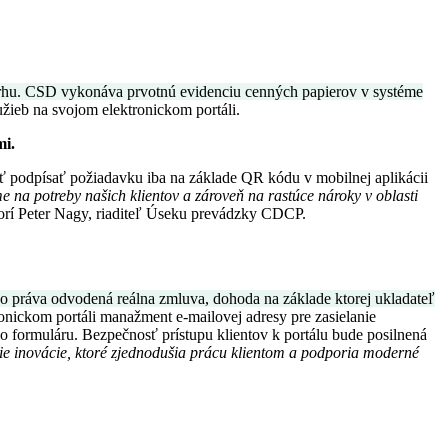
o trhu. CSD vykonáva prvotnú evidenciu cenných papierov v systéme
žieb na svojom elektronickom portáli.
mi.
 podpísať požiadavku iba na základe QR kódu v mobilnej aplikácii
 na potreby našich klientov a zároveň na rastúce nároky v oblasti
rí Peter Nagy, riaditeľ Úseku prevádzky CDCP.
o práva odvodená reálna zmluva, dohoda na základe ktorej ukladateľ
onickom portáli manažment e-mailovej adresy pre zasielanie
ho formuláru. Bezpečnosť prístupu klientov k portálu bude posilnená
šie inovácie, ktoré zjednodušia prácu klientom a podporia moderné