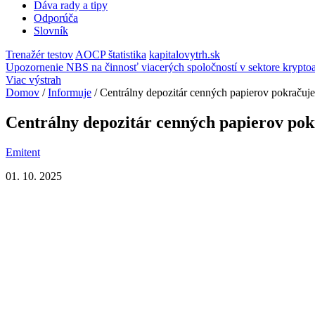
Dáva rady a tipy
Odporúča
Slovník
Trenažér testov
AOCP štatistika
kapitalovytrh.sk
Upozornenie NBS na činnosť viacerých spoločností v sektore kryptoa
Viac výstrah
Domov
/
Informuje
/
Centrálny depozitár cenných papierov pokračuje
Centrálny depozitár cenných papierov pok
Emitent
01. 10. 2025