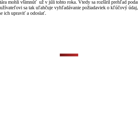
ozitára mohli všimnúť už v júli tohto roka. Vtedy sa rozšíril prehľad p
žívateľovi sa tak uľahčuje vyhľadávanie požiadaviek o kľúčový údaj, 
e ich upraviť a odoslať.