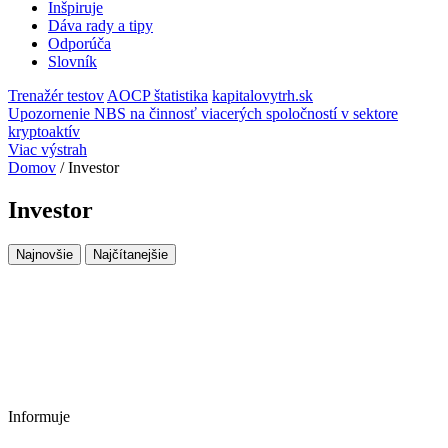
Inšpiruje
Dáva rady a tipy
Odporúča
Slovník
Trenažér testov
AOCP štatistika
kapitalovytrh.sk
Upozornenie NBS na činnosť viacerých spoločností v sektore
kryptoaktív
Viac výstrah
Domov
/
Investor
Investor
Najnovšie
Najčítanejšie
Informuje