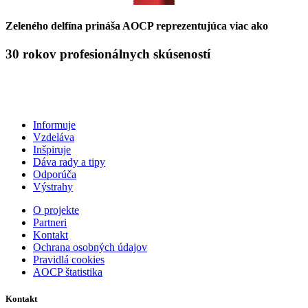
Zeleného delfína prináša AOCP reprezentujúca viac ako
30 rokov profesionálnych skúseností
Informuje
Vzdeláva
Inšpiruje
Dáva rady a tipy
Odporúča
Výstrahy
O projekte
Partneri
Kontakt
Ochrana osobných údajov
Pravidlá cookies
AOCP štatistika
Kontakt