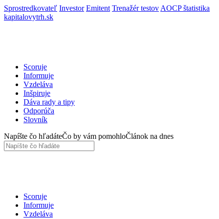
Sprostredkovateľ
Investor
Emitent
Trenažér testov
AOCP štatistika
kapitalovytrh.sk
Scoruje
Informuje
Vzdeláva
Inšpiruje
Dáva rady a tipy
Odporúča
Slovník
Napíšte čo hľadáte
Čo by vám pomohlo
Článok na dnes
Scoruje
Informuje
Vzdeláva