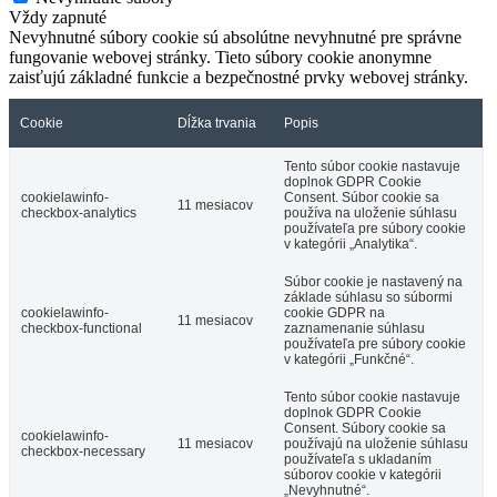
Vždy zapnuté
Nevyhnutné súbory cookie sú absolútne nevyhnutné pre správne
fungovanie webovej stránky. Tieto súbory cookie anonymne
zaisťujú základné funkcie a bezpečnostné prvky webovej stránky.
Cookie
Dĺžka trvania
Popis
Tento súbor cookie nastavuje
doplnok GDPR Cookie
cookielawinfo-
Consent. Súbor cookie sa
11 mesiacov
checkbox-analytics
používa na uloženie súhlasu
používateľa pre súbory cookie
v kategórii „Analytika“.
Súbor cookie je nastavený na
základe súhlasu so súbormi
cookielawinfo-
cookie GDPR na
11 mesiacov
checkbox-functional
zaznamenanie súhlasu
používateľa pre súbory cookie
v kategórii „Funkčné“.
Tento súbor cookie nastavuje
doplnok GDPR Cookie
Consent. Súbory cookie sa
cookielawinfo-
11 mesiacov
používajú na uloženie súhlasu
checkbox-necessary
používateľa s ukladaním
súborov cookie v kategórii
„Nevyhnutné“.