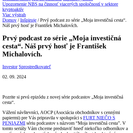
Upozornenie NBS na činnosť viacerých spoločností v sektore
kryptoaktív
Viac výstrah
Domov
/
Inšpiruje
/
Prvý podcast zo série „Moja investičná cesta“.
Náš prvý hosť je František Michalovích.
Prvý podcast zo série „Moja investičná
cesta“. Náš prvý hosť je František
Michalovích.
Investor
Sprostredkovateľ
02. 09. 2024
Pozrite si prvú epizódu z novej série podcastov „Moja investičná
cesta“.
Vážení návštevníci, AOCP (Asociácia obchodníkov s cennými
papiermi) pre Vás pripravila v spolupráci s
FURT NIEČO S
PENIAZMI
sériu podcastov s názvom “Moja investičná cesta”. V
tomto seriály Vám chceme predstaviť hneď niekoľko odborníkov a