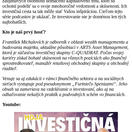
zaujímavých osobností domáceho kapitálového trhu, ktorí sú
ochotní podeliť sa o svoje mnohoročné vedomosti a skúsenosti. Ich
investičná cesta sa tak môže stať Vašou inšpiráciou. Cieľom tejto
série podcastov je ukázať, že investovanie nie je doménou len tých
najbohatších.
Kto je náš prvý hosť?
František Michalovích je odborník v oblasti wealth managementu a
budovania majetku, aktuálne pôsobiaci v ARTS Asset Management,
ktorá je súčasťou investičnej skupiny C-QUADRAT. Počas svojej
kariéry získal bohaté skúsenosti na rôznych pozíciách ako finančný
sprostredkovateľ, manažér retailovej obchodnej skupiny a obchodný
riaditeľ.
Venuje sa aj edukácii v rámci finančného sektora a na sociálnych
sieťach vystupuje pod pseudonymom „Furtniečo Speniazmi“. Jeho
obsah sa zameriava na vzdelávanie o investovaní, ako aj na
odhaľovanie nekalých praktík a podvodných schém vo financiách.
Youtube: