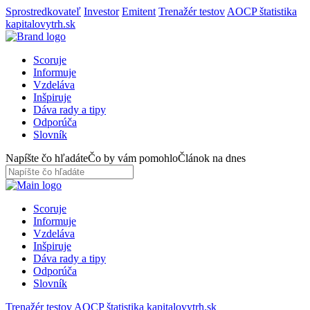
Sprostredkovateľ
Investor
Emitent
Trenažér testov
AOCP štatistika
kapitalovytrh.sk
Scoruje
Informuje
Vzdeláva
Inšpiruje
Dáva rady a tipy
Odporúča
Slovník
Napíšte čo hľadáte
Čo by vám pomohlo
Článok na dnes
Scoruje
Informuje
Vzdeláva
Inšpiruje
Dáva rady a tipy
Odporúča
Slovník
Trenažér testov
AOCP štatistika
kapitalovytrh.sk