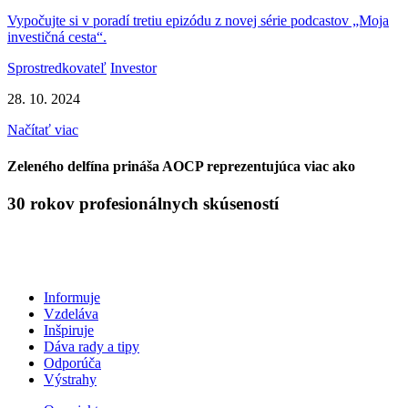
Vypočujte si v poradí tretiu epizódu z novej série podcastov „Moja
investičná cesta“.
Sprostredkovateľ
Investor
28. 10. 2024
Načítať viac
Zeleného delfína prináša AOCP reprezentujúca viac ako
30 rokov profesionálnych skúseností
Informuje
Vzdeláva
Inšpiruje
Dáva rady a tipy
Odporúča
Výstrahy