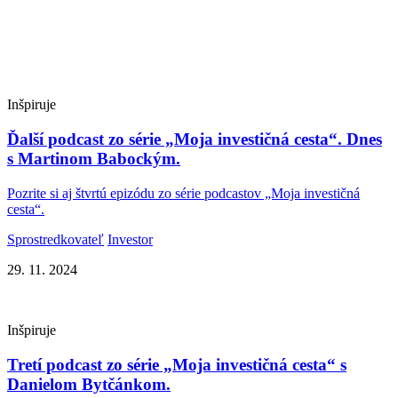
Inšpiruje
Ďalší podcast zo série „Moja investičná cesta“. Dnes
s Martinom Babockým.
Pozrite si aj štvrtú epizódu zo série podcastov „Moja investičná
cesta“.
Sprostredkovateľ
Investor
29. 11. 2024
Inšpiruje
Tretí podcast zo série „Moja investičná cesta“ s
Danielom Bytčánkom.