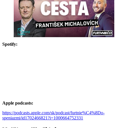
Spotify:
Apple podcasts:
https://podcasts.apple.com/sk/podcast/furtnie%C4%8Do-
speniazmi/id1702466821?i=1000664752331