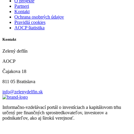
O projekte
Partneri
Kontakt
Ochrana osobných údajov
Pravidlá cookies
AOCP štatistika
Kontakt
Zelený deflín
AOCP
Čajakova 18
811 05 Bratislava
info@zelenydelfin.sk
Informačno-vzdelávací portál o investíciach a kapitálovom trhu
určený pre finančných sprostredkovateľov, investorov a
podnikateľov, ako aj širokú verejnosť.